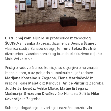
U stručnoj komisiji
bile su profesorica iz zabočkog
ŠUDIGO-a,
Ivanka Jagečić
, dizajnerica
Josipa Šćapec
,
vlasnica studija Schape design, te
Irena Šekez Sestrić
,
dizajnerica i vlasnica hrvatskog branda ekskluzivne odjeće
Mala Velika Moja.
Pristigle radove članice komisije su ocjenjivale ne znajući
imena autora, a uz pobjednicu istaknule su još radove
Marijane Kostelac
iz Zagreba,
Elene Martinčević
iz
Krapine,
Kale Majetić
iz Karlovca,
Anice Pintur
iz Zagreba,
Judite Jerković
iz Velike Mlake,
Matije Eršega
iz
Međimurja,
Grozdane Drašković
iz Huma na Sutli te
Nike
Ševerdija
iz Zagreba.
Subotnje događanje, otvorila je i nazočne pozdravila