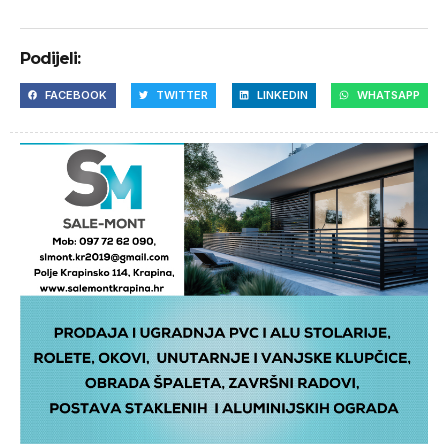
Podijeli:
FACEBOOK
TWITTER
LINKEDIN
WHATSAPP