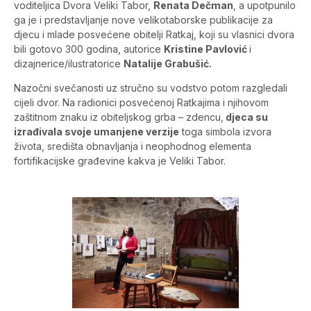
voditeljica Dvora Veliki Tabor,
Renata Dečman
, a upotpunilo
ga je i predstavljanje nove velikotaborske publikacije za
djecu i mlade posvećene obitelji Ratkaj, koji su vlasnici dvora
bili gotovo 300 godina, autorice
Kristine Pavlović
i
dizajnerice/ilustratorice
Natalije Grabušić.
Nazočni svečanosti uz stručno su vodstvo potom razgledali
cijeli dvor. Na radionici posvećenoj Ratkajima i njihovom
zaštitnom znaku iz obiteljskog grba – zdencu,
djeca su
izrađivala svoje umanjene verzije
toga simbola izvora
života, središta obnavljanja i neophodnog elementa
fortifikacijske građevine kakva je Veliki Tabor.