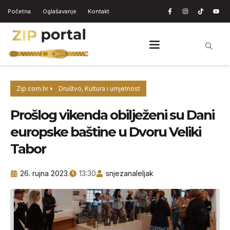
Početna
Oglašavanje
Kontakt
Zip.com.hr
Društvo
,
Kultura i umjetnost
Prošlog vikenda obilježeni su Dani
europske baštine u Dvoru Veliki
Tabor
26. rujna 2023.
13:30
snjezanaleljak