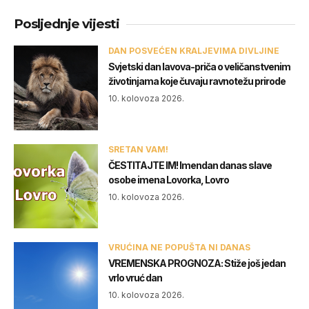
Posljednje vijesti
DAN POSVEĆEN KRALJEVIMA DIVLJINE
Svjetski dan lavova-priča o veličanstvenim
životinjama koje čuvaju ravnotežu prirode
10. kolovoza 2026.
SRETAN VAM!
ČESTITAJTE IM! Imendan danas slave
osobe imena Lovorka, Lovro
10. kolovoza 2026.
VRUĆINA NE POPUŠTA NI DANAS
VREMENSKA PROGNOZA: Stiže još jedan
vrlo vruć dan
10. kolovoza 2026.