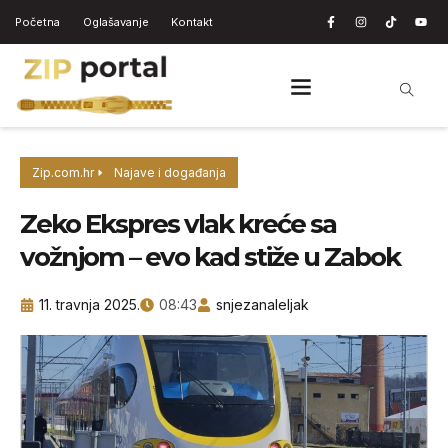
Početna
Oglašavanje
Kontakt
Zip.com.hr
Najave i događanja
Zeko Ekspres vlak kreće sa
vožnjom – evo kad stiže u Zabok
11. travnja 2025.
08:43
snjezanaleljak