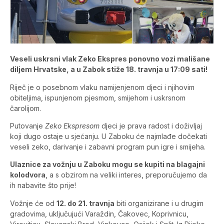
Veseli uskrsni vlak Zeko Ekspres ponovno vozi mališane
diljem Hrvatske, a u Zabok stiže 18. travnja u 17:09 sati!
Riječ je o posebnom vlaku namijenjenom djeci i njihovim
obiteljima, ispunjenom pjesmom, smijehom i uskrsnom
čarolijom.
Putovanje
Zeko Ekspresom
djeci je prava radost i doživljaj
koji dugo ostaje u sjećanju. U Zaboku će najmlađe dočekati
veseli zeko, darivanje i zabavni program pun igre i smijeha.
Ulaznice za vožnju u Zaboku mogu se kupiti na blagajni
kolodvora
, a s obzirom na veliki interes, preporučujemo da
ih nabavite što prije!
Vožnje će od
12. do 21. travnja
biti organizirane i u drugim
gradovima, uključujući Varaždin, Čakovec, Koprivnicu,