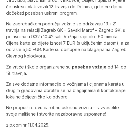
Viroviticu, Slavonski Brod, Vinkovce, Osijek i Split. Iz Rijeke
će uskrsni vlak voziti 12. travnja do Delnica, gdje će djecu
dočekati poseban uskrsni program.
Na zagrebačkom području vožnje se održavaju 19. i 21.
travnja na relaciji Zagreb GK – Savski Marof – Zagreb GK, s
polascima u 9:32 i 10:42 sati. Vožnja traje oko 60 minuta.
Cijena karte za dijete iznosi 7 EUR (s uključenim darom), a za
odrasle 5,50 EUR. Karte su dostupne na blagajnama Zagreb
Glavnog kolodvora.
Za vrtiće i škole organizirane su
posebne vožnje
od 14. do
18. travnja.
Za sve dodatne informacije o vožnjama i cijenama karata u
drugim gradovima obratite se na blagajnama ili kontaktirajte
lokalne željezničke kolodvore.
Ne propustite ovu čarobnu uskrsnu vožnju – razveselite
svoje mališane i stvorite nezaboravne uspomene!
zip.com.hr 11.04.2025.