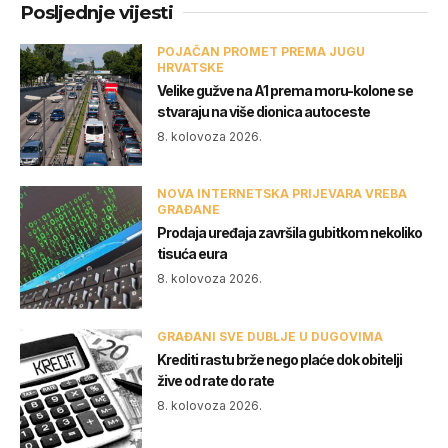
Posljednje vijesti
POJAČAN PROMET PREMA JUGU
HRVATSKE
Velike gužve na A1 prema moru-kolone se
stvaraju na više dionica autoceste
8. kolovoza 2026.
NOVA INTERNETSKA PRIJEVARA VREBA
GRAĐANE
Prodaja uređaja završila gubitkom nekoliko
tisuća eura
8. kolovoza 2026.
GRAĐANI SVE DUBLJE U DUGOVIMA
Krediti rastu brže nego plaće dok obitelji
žive od rate do rate
8. kolovoza 2026.