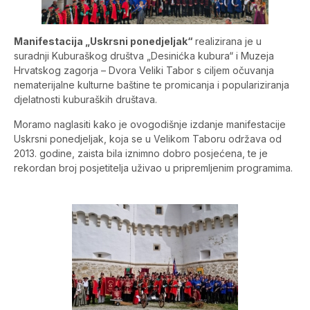
Manifestacija „Uskrsni ponedjeljak“
realizirana je u
suradnji Kuburaškog društva „Desinićka kubura“ i Muzeja
Hrvatskog zagorja – Dvora Veliki Tabor s ciljem očuvanja
nematerijalne kulturne baštine te promicanja i populariziranja
djelatnosti kuburaških društava.
Moramo naglasiti kako je ovogodišnje izdanje manifestacije
Uskrsni ponedjeljak, koja se u Velikom Taboru održava od
2013. godine, zaista bila iznimno dobro posjećena, te je
rekordan broj posjetitelja uživao u pripremljenim programima.