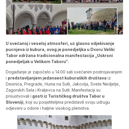
U svečanoj i veseloj atmosferi, uz glasno odjekivanje
pucnjeva iz kubura, ovog je ponedjeljka u Dvoru Veliki
Tabor održana tradicionalna manifestacija „Uskrsni
ponedjeljak u Velikom Taboru“.
Događanje je započelo u 14:00 sati svečanim postrojavanjem
i
predstavljanjem jedanaest kuburaških društava
iz
Desinića, Pregrade, Huma na Sutli, Jakovlja, Svete Nedjelje,
Zagorskih Sela i Kraljevca na Sutli. Manifestaciji su
prisustvovali i
gosti iz Turističkog društva Tabor u
Sloveniji,
koji su posjetiteljima predstavili svoju udrugu
odjeveni u odore i haljine visokog plemstva.