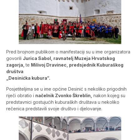
Pred brojnom publikom o manifestaciji su u ime organizatora
govorili
Jurica Sabol, ravnatelj Muzeja Hrvatskog
zagorja,
te
Milivoj Dravinec, predsjednik Kuburaškog
društva
„Desinićka kubura“.
Posjetiteljima se u ime općine Desinić s nekoliko prigodnih
riječi obratio i
načelnik Zvonko Škreblin,
nakon kojeg su
predstavnici gostujućih kuburaških društava u nekoliko
rečenica predstavili svoje društvo i djelovanje.