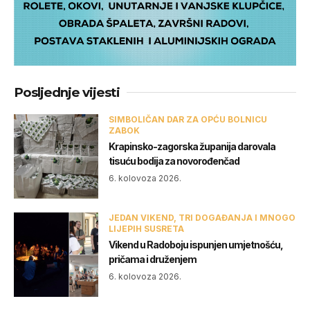
Posljednje vijesti
SIMBOLIČAN DAR ZA OPĆU BOLNICU
ZABOK
Krapinsko-zagorska županija darovala
tisuću bodija za novorođenčad
6. kolovoza 2026.
JEDAN VIKEND, TRI DOGAĐANJA I MNOGO
LIJEPIH SUSRETA
Vikend u Radoboju ispunjen umjetnošću,
pričama i druženjem
6. kolovoza 2026.