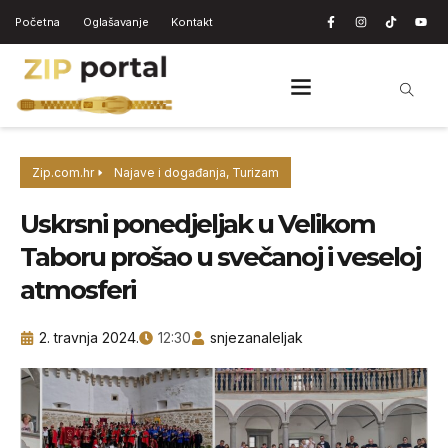
Početna
Oglašavanje
Kontakt
Zip.com.hr
Najave i događanja
,
Turizam
Uskrsni ponedjeljak u Velikom
Taboru prošao u svečanoj i veseloj
atmosferi
2. travnja 2024.
12:30
snjezanaleljak