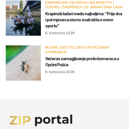
KRAPINČANI ODUŠEVILI NA NERETVI I
IZBORILI ZAVRŠNICU 29. MARATONA LAĐA
Krapinski lađari među najboljima: “Prije dva
i pol mjeseca nismo znali ništa o ovom
sportu”
6. kolovoza 2026.
MJERE ZAŠTITE ZBOG POVEĆANIH
KOMARACA
Večeras zamagljivanje protiv komaraca u
Općini Pušća
6. kolovoza 2026.