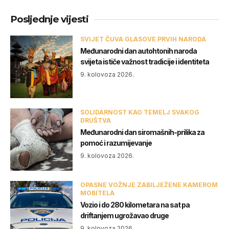
Posljednje vijesti
SVIJET ČUVA GLASOVE PRVIH NARODA
Međunarodni dan autohtonih naroda
svijeta ističe važnost tradicije i identiteta
9. kolovoza 2026.
SOLIDARNOST KAO TEMELJ SVAKOG
DRUŠTVA
Međunarodni dan siromašnih-prilika za
pomoć i razumijevanje
9. kolovoza 2026.
OPASNE VOŽNJE ZABILJEŽENE KAMEROM
MOBITELA
Vozio i do 280 kilometara na sat pa
driftanjem ugrožavao druge
9. kolovoza 2026.