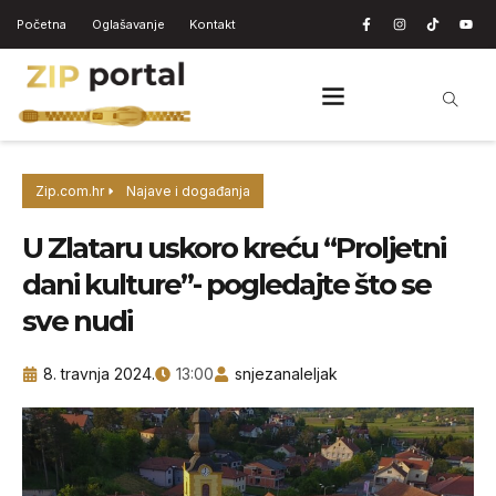
Početna
Oglašavanje
Kontakt
Zip.com.hr
Najave i događanja
U Zlataru uskoro kreću “Proljetni
dani kulture”- pogledajte što se
sve nudi
8. travnja 2024.
13:00
snjezanaleljak