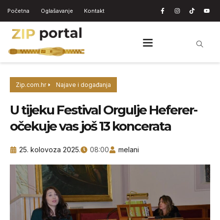
Početna
Oglašavanje
Kontakt
Zip.com.hr
Najave i događanja
U tijeku Festival Orgulje Heferer-
očekuje vas još 13 koncerata
25. kolovoza 2025.
08:00
melani