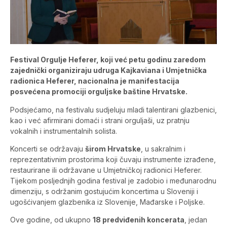
Festival Orgulje Heferer, koji već petu godinu zaredom
zajednički organiziraju udruga Kajkaviana i Umjetnička
radionica Heferer, nacionalna je manifestacija
posvećena promociji orguljske baštine Hrvatske.
Podsjećamo, na festivalu sudjeluju mladi talentirani glazbenici,
kao i već afirmirani domaći i strani orguljaši, uz pratnju
vokalnih i instrumentalnih solista.
Koncerti se održavaju
širom Hrvatske
, u sakralnim i
reprezentativnim prostorima koji čuvaju instrumente izrađene,
restaurirane ili održavane u Umjetničkoj radionici Heferer.
Tijekom posljednjih godina festival je zadobio i međunarodnu
dimenziju, s održanim gostujućim koncertima u Sloveniji i
ugošćivanjem glazbenika iz Slovenije, Mađarske i Poljske.
Ove godine, od ukupno
18 predviđenih koncerata
, jedan