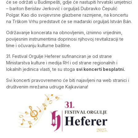
će se održati u Budimpešti, gdje će nastupiti hrvatski umjetnici
– bariton Berislav Jerković i orguljaš Dubravko Čepulić
Polgar. Kao dio svojevrsne glazbene razmjene, na koncertu
na Trškom Vrhu predstavit će se mađarski orguljaš István Bán.
Održavanje koncerata na obnovljenim, iznimno vrijednim,
povijesnim instrumentima doprinosi njihovoj revitalizaciji te
time i očuvanju kulturne baštine.
31. Festival Orgulje Heferer sufinanciran je od strane
Ministarstva kulture i medija RH i od strane regionalnih i
lokalnih jedinica vlasti, te su stoga
svi koncerti besplatni.
Svi koncerti pravovremeno će biti najavljeni na web stranici i
društvenim mrežama udruge Kajkaviana!