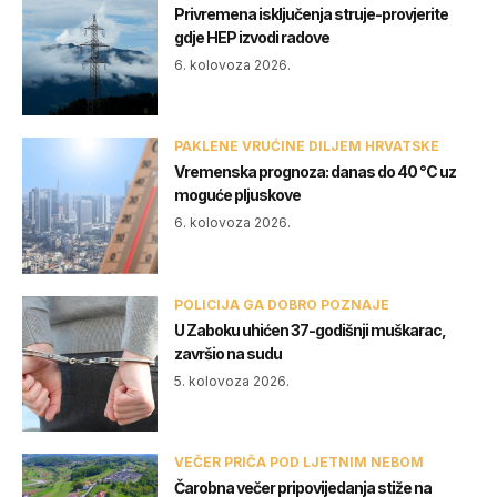
Privremena isključenja struje-provjerite
gdje HEP izvodi radove
6. kolovoza 2026.
PAKLENE VRUĆINE DILJEM HRVATSKE
Vremenska prognoza: danas do 40 °C uz
moguće pljuskove
6. kolovoza 2026.
POLICIJA GA DOBRO POZNAJE
U Zaboku uhićen 37-godišnji muškarac,
završio na sudu
5. kolovoza 2026.
VEČER PRIČA POD LJETNIM NEBOM
Čarobna večer pripovijedanja stiže na