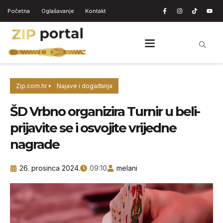
Početna
Oglašavanje
Kontakt
Zip.com.hr
Najave i događanja
ŠD Vrbno organizira Turnir u beli-
prijavite se i osvojite vrijedne
nagrade
26. prosinca 2024.
09:10
melani