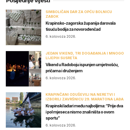
Posljednje vijesti
SIMBOLIČAN DAR ZA OPĆU BOLNICU
ZABOK
Krapinsko-zagorska županija darovala
tisuću bodija za novorođenčad
6. kolovoza 2026.
JEDAN VIKEND, TRI DOGAĐANJA I MNOGO
LIJEPIH SUSRETA
Vikend u Radoboju ispunjen umjetnošću,
pričama i druženjem
6. kolovoza 2026.
KRAPINČANI ODUŠEVILI NA NERETVI I
IZBORILI ZAVRŠNICU 29. MARATONA LAĐA
Krapinski lađari među najboljima: “Prije dva
i pol mjeseca nismo znali ništa o ovom
sportu”
6. kolovoza 2026.