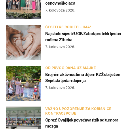
osnovnoškolaca
7. kolovoza 2026.
ČESTITKE RODITELJIMA!
Najslađe vijesti! U OB Zabok protekli tjedan
rođena 21 beba
7. kolovoza 2026.
OD PRVOG DANA UZ MAJKE
Brojnim aktivnostima diljem KZŽ obilježen
Svjetski tjedan dojenja
7. kolovoza 2026.
VAŽNO UPOZORENJE ZA KORISNICE
KONTRACEPCIJE
Oprez! Ovaj lijek povećava rizik od tumora
mozga