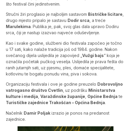
što festival čini jedinstvenim.
Stručni žiri proglasio je najboljim sastavom
Bistričke licitare
,
drugo mjesto pripalo je sastavu
Dodir srca
, a treće
Marulekima
. Publika je, pak, svoj glas dala upravo Dodiru
srca, čiji je nastup izazvao najveće oduševljenje.
Kao i svake godine, službeni dio festivala započeo je točno
u 17 sati, kako nalaže tradicija još od 1984. godine. Nakon
svečanog dijela uslijedila je zapovijed „
Vužgi bajs
“ koja je
označila početak pučkog veselja. Uslijedila je prava fešta do
ranih jutarnjih sati, uz pjesmu, ples, domaće specijalitete,
kotlovinu te bogatu ponudu vina, piva i sokova.
Organizaciju festivala i ove je godine preuzelo
Dobrovoljno
vatrogasno društvo Cvetlin
, uz podršku
Ministarstva
kulture i medija
,
Varaždinske županije
,
Općine Bednja
te
Turističke zajednice Trakošćan – Općina Bednja
.
Načelnik
Damir Poljak
izrazio je ponos na predanost
zajednice.