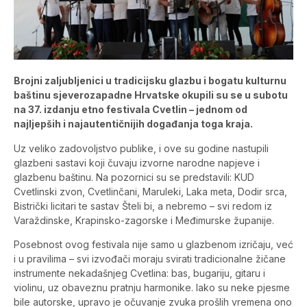
Brojni zaljubljenici u tradicijsku glazbu i bogatu kulturnu
baštinu sjeverozapadne Hrvatske okupili su se u subotu
na 37. izdanju etno festivala Cvetlin – jednom od
najljepših i najautentičnijih događanja toga kraja.
Uz veliko zadovoljstvo publike, i ove su godine nastupili
glazbeni sastavi koji čuvaju izvorne narodne napjeve i
glazbenu baštinu. Na pozornici su se predstavili: KUD
Cvetlinski zvon, Cvetlinčani, Maruleki, Laka meta, Dodir srca,
Bistrički licitari te sastav Šteli bi, a nebremo – svi redom iz
Varaždinske, Krapinsko-zagorske i Međimurske županije.
Posebnost ovog festivala nije samo u glazbenom izričaju, već
i u pravilima – svi izvođači moraju svirati tradicionalne žičane
instrumente nekadašnjeg Cvetlina: bas, bugariju, gitaru i
violinu, uz obaveznu pratnju harmonike. Iako su neke pjesme
bile autorske, upravo je očuvanje zvuka prošlih vremena ono