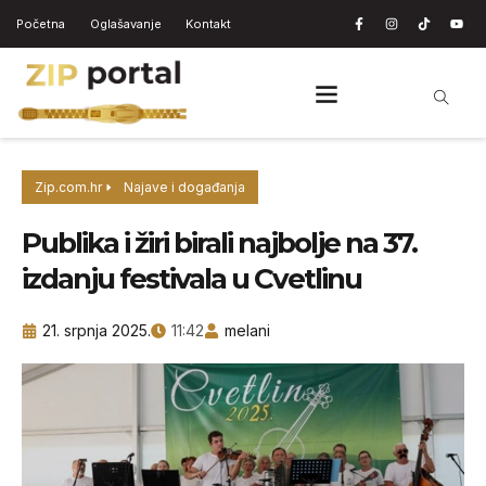
Početna
Oglašavanje
Kontakt
Zip.com.hr
Najave i događanja
Publika i žiri birali najbolje na 37.
izdanju festivala u Cvetlinu
21. srpnja 2025.
11:42
melani