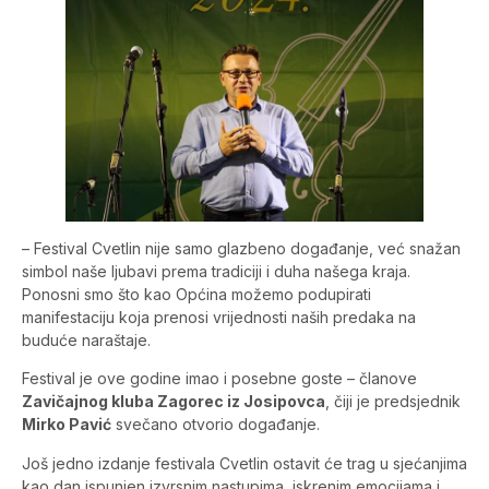
– Festival Cvetlin nije samo glazbeno događanje, već snažan
simbol naše ljubavi prema tradiciji i duha našega kraja.
Ponosni smo što kao Općina možemo podupirati
manifestaciju koja prenosi vrijednosti naših predaka na
buduće naraštaje.
Festival je ove godine imao i posebne goste – članove
Zavičajnog kluba Zagorec iz Josipovca
, čiji je predsjednik
Mirko Pavić
svečano otvorio događanje.
Još jedno izdanje festivala Cvetlin ostavit će trag u sjećanjima
kao dan ispunjen izvrsnim nastupima, iskrenim emocijama i