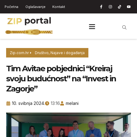
Početna
Oglašavanje
Kontakt
Zip.com.hr
Društvo
,
Najave i događanja
Tim Avitae pobjednici “Kreiraj
svoju budućnost” na “Invest in
Zagorje”
10. svibnja 2024.
13:16
melani