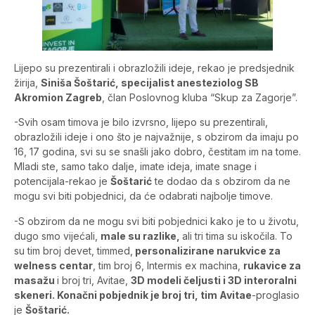
Lijepo su prezentirali i obrazložili ideje, rekao je predsjednik
žirija,
Siniša Šoštarić, specijalist anesteziolog SB
Akromion Zagreb
, član Poslovnog kluba “Skup za Zagorje”.
-Svih osam timova je bilo izvrsno, lijepo su prezentirali,
obrazložili ideje i ono što je najvažnije, s obzirom da imaju po
16, 17 godina, svi su se snašli jako dobro, čestitam im na tome.
Mladi ste, samo tako dalje, imate ideja, imate snage i
potencijala-rekao je
Šoštarić
te dodao da s obzirom da ne
mogu svi biti pobjednici, da će odabrati najbolje timove.
-S obzirom da ne mogu svi biti pobjednici kako je to u životu,
dugo smo vijećali,
male su razlike,
ali tri tima su iskočila. To
su tim broj devet, timmed,
personalizirane narukvice za
welness centar
, tim broj 6, Intermis ex machina,
rukavice za
masažu
i broj tri, Avitae,
3D modeli čeljusti i 3D interoralni
skeneri. Konačni pobjednik je broj tri, tim Avitae
-proglasio
je
Šoštarić.