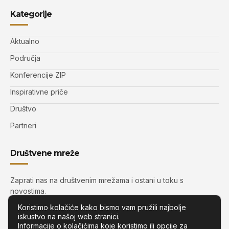
Kategorije
Aktualno
Područja
Konferencije ZIP
Inspirativne priče
Društvo
Partneri
Društvene mreže
Zaprati nas na društvenim mrežama i ostani u toku s
novostima.
Koristimo kolačiće kako bismo vam pružili najbolje
iskustvo na našoj web stranici.
Informacije o kolačićima koje koristimo ili opcije za