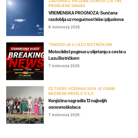
ZAGORSKO VRIJEME DONOSI LJETNE
PROMJENE DANAS
VREMENSKA PROGNOZA: Sunčana
razdoblja uz mogućnost kiše i pljuskova
8. kolovoza 2026.
TRAGEDIJA U LAZU BISTRIČKOM
Motociklist poginuo u slijetanju s ceste u
Lazu Bistričkom
7. kolovoza 2026.
ČETVERO UČENIKA SVIH JE OSAM
RAZREDA PROŠLO S 5,0
Konjščina nagradila 13 najboljih
osnovnoškolaca
7. kolovoza 2026.