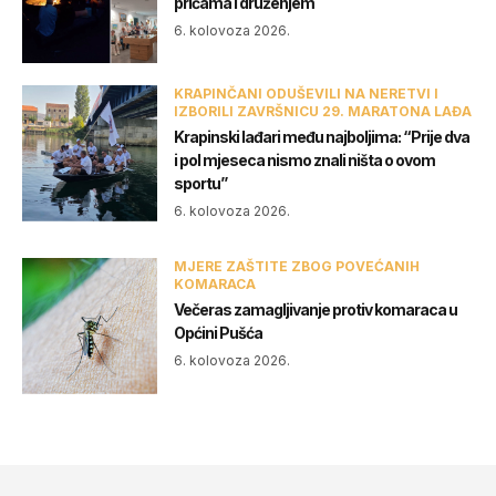
pričama i druženjem
6. kolovoza 2026.
KRAPINČANI ODUŠEVILI NA NERETVI I
IZBORILI ZAVRŠNICU 29. MARATONA LAĐA
Krapinski lađari među najboljima: “Prije dva
i pol mjeseca nismo znali ništa o ovom
sportu”
6. kolovoza 2026.
MJERE ZAŠTITE ZBOG POVEĆANIH
KOMARACA
Večeras zamagljivanje protiv komaraca u
Općini Pušća
6. kolovoza 2026.