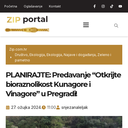
Početna
Oglašavanje
Kontakt
Zip.com.hr
Društvo
,
Ekologija
,
Ekologija
,
Najave i događanja
,
Zeleno i
pametno
PLANIRAJTE: Predavanje “Otkrijte
bioraznolikost Kunagore i
Vinagore” u Pregradi!
27. ožujka 2024.
11:00
snjezanaleljak