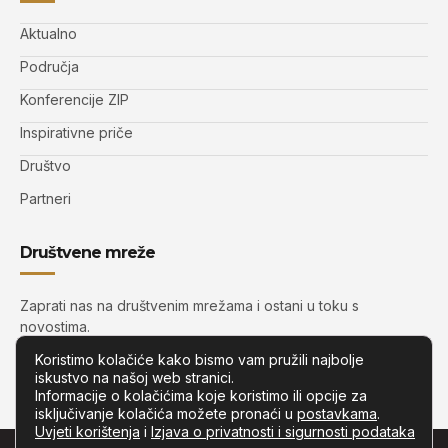
Aktualno
Područja
Konferencije ZIP
Inspirativne priče
Društvo
Partneri
Društvene mreže
Zaprati nas na društvenim mrežama i ostani u toku s
novostima.
Koristimo kolačiće kako bismo vam pružili najbolje
iskustvo na našoj web stranici.
Informacije o kolačićima koje koristimo ili opcije za
isključivanje kolačića možete pronaći u
postavkama
.
Uvjeti korištenja
i
Izjava o privatnosti i sigurnosti podataka