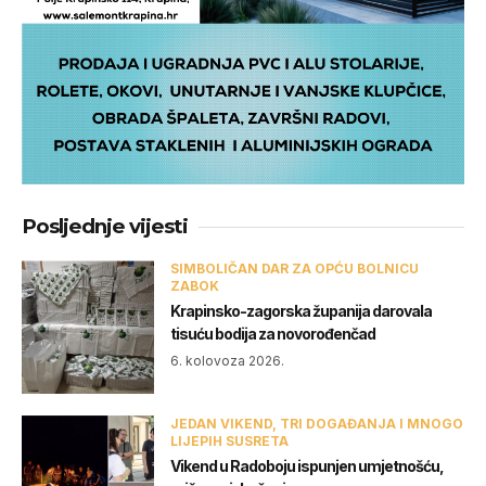
Posljednje vijesti
SIMBOLIČAN DAR ZA OPĆU BOLNICU
ZABOK
Krapinsko-zagorska županija darovala
tisuću bodija za novorođenčad
6. kolovoza 2026.
JEDAN VIKEND, TRI DOGAĐANJA I MNOGO
LIJEPIH SUSRETA
Vikend u Radoboju ispunjen umjetnošću,