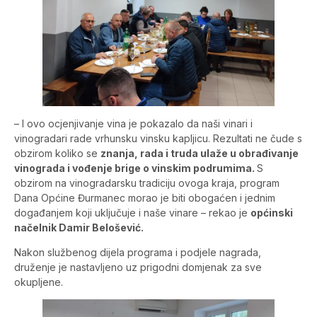
– I ovo ocjenjivanje vina je pokazalo da naši vinari i
vinogradari rade vrhunsku vinsku kapljicu. Rezultati ne čude s
obzirom koliko se
znanja, rada i truda ulaže u obrađivanje
vinograda i vođenje brige o vinskim podrumima.
S
obzirom na vinogradarsku tradiciju ovoga kraja, program
Dana Općine Đurmanec morao je biti obogaćen i jednim
događanjem koji uključuje i naše vinare – rekao je
općinski
načelnik Damir Belošević.
Nakon službenog dijela programa i podjele nagrada,
druženje je nastavljeno uz prigodni domjenak za sve
okupljene.