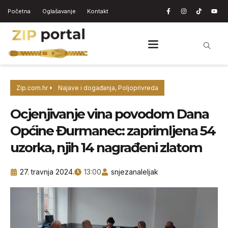
Početna
Oglašavanje
Kontakt
Zip.com.hr
Najave i događanja
,
Poljoprivreda
Ocjenjivanje vina povodom Dana
Općine Đurmanec: zaprimljena 54
uzorka, njih 14 nagrađeni zlatom
27. travnja 2024.
13:00
snjezanaleljak