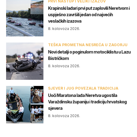
PRVI NASTUP I VELIKI IZAZOV
Krapinski lađari prvi put zaplovili Neretvom i
uspješno završili jedan od najvećih
veslačkih izazova
8. kolovoza 2026.
TEŠKA PROMETNA NESREĆA U ZAGORJU
Novi detalji o poginulom motociklistu u Lazu
Bistričkom
8. kolovoza 2026.
SJEVER I JUG POVEZALA TRADICIJA
Uoči Maratona lađa Neretva ugostila
Varaždinsku županiju i tradiciju hrvatskog
sjevera
8. kolovoza 2026.