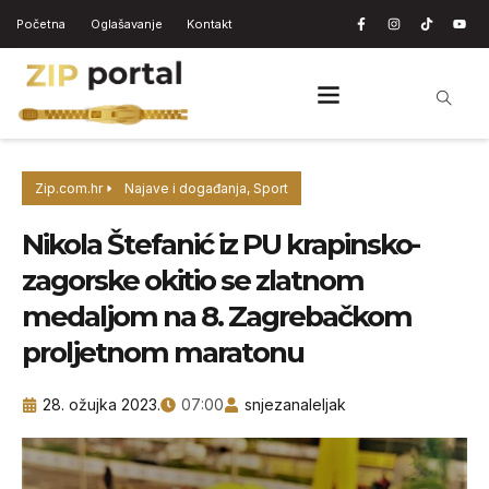
Početna
Oglašavanje
Kontakt
Zip.com.hr
Najave i događanja
,
Sport
Nikola Štefanić iz PU krapinsko-
zagorske okitio se zlatnom
medaljom na 8. Zagrebačkom
proljetnom maratonu
28. ožujka 2023.
07:00
snjezanaleljak