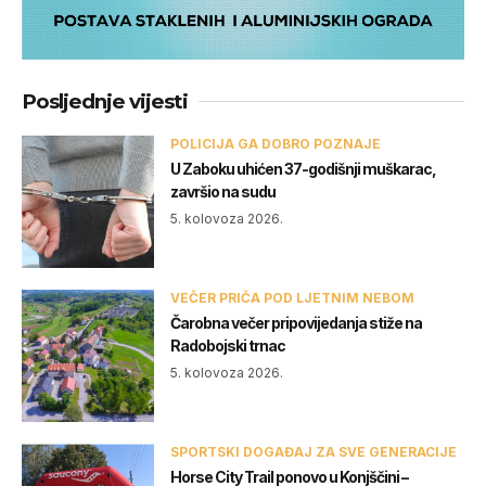
Posljednje vijesti
POLICIJA GA DOBRO POZNAJE
U Zaboku uhićen 37-godišnji muškarac,
završio na sudu
5. kolovoza 2026.
VEČER PRIČA POD LJETNIM NEBOM
Čarobna večer pripovijedanja stiže na
Radobojski trnac
5. kolovoza 2026.
SPORTSKI DOGAĐAJ ZA SVE GENERACIJE
Horse City Trail ponovo u Konjščini –