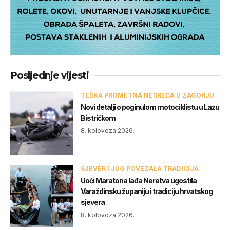
Posljednje vijesti
TEŠKA PROMETNA NESREĆA U ZAGORJU
Novi detalji o poginulom motociklistu u Lazu
Bistričkom
8. kolovoza 2026.
SJEVER I JUG POVEZALA TRADICIJA
Uoči Maratona lađa Neretva ugostila
Varaždinsku županiju i tradiciju hrvatskog
sjevera
8. kolovoza 2026.