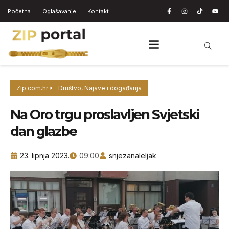
Početna
Oglašavanje
Kontakt
Zip.com.hr
Društvo
,
Najave i događanja
Na Oro trgu proslavljen Svjetski
dan glazbe
23. lipnja 2023.
09:00
snjezanaleljak