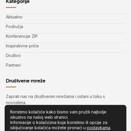
Kategorije
Aktualno
Područja
Konferencije ZIP
Inspirativne priče
Društvo
Partneri
Društvene mreže
Zaprati nas na društvenim mrežama i ostani u toku s
novostima.
Koristimo kolačiće kako bismo vam pružili najbolje
iskustvo na našoj web stranici.
Informacije o kolačićima koje koristimo ili opcije za
isključivanje kolačića možete pronaći u
postavkama
.