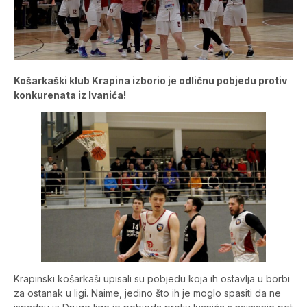
Košarkaški klub Krapina izborio je odličnu pobjedu protiv
konkurenata iz Ivanića!
Krapinski košarkaši upisali su pobjedu koja ih ostavlja u borbi
za ostanak u ligi. Naime, jedino što ih je moglo spasiti da ne