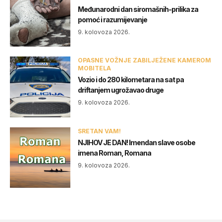
Međunarodni dan siromašnih-prilika za
pomoć i razumijevanje
9. kolovoza 2026.
OPASNE VOŽNJE ZABILJEŽENE KAMEROM
MOBITELA
Vozio i do 280 kilometara na sat pa
driftanjem ugrožavao druge
9. kolovoza 2026.
SRETAN VAM!
NJIHOV JE DAN! Imendan slave osobe
imena Roman, Romana
9. kolovoza 2026.