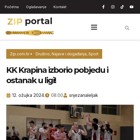
Početna
Oglašavanje
Kontakt
Zip.com.hr
Društvo
,
Najave i događanja
,
Sport
KK Krapina izborio pobjedu i
ostanak u ligi!
12. ožujka 2024.
08:00
snjezanaleljak