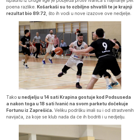
ispadnu iz Druge lige je pobjeda protiv Ivanića s najmanje pet
poena razlike.
Košarkaši su to ozbiljno shvatili te je krajnji
rezultat bio 89:72
, što ih vodi u nove izazove ove nedjelje.
Tako
u nedjelju u 14 sati Krapina gostuje kod Podsuseda
a nakon toga u 18 sati Ivanić na svom parketu dočekuje
Fortunu iz Zaprešića.
Veliku podršku imali su i od strastvenih
navijača, za koje se klub nada da će ih bodriti i u nedjelju.