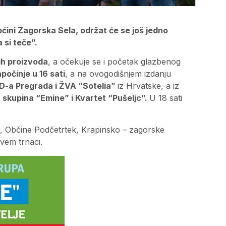
ćini Zagorska Sela, održat će se još jedno
 si teče”.
h proizvoda
, a očekuje se i početak glazbenog
počinje u 16 sati
, a na ovogodišnjem izdanju
UD-a Pregrada i ŽVA “Sotelia”
iz Hrvatske, a iz
 skupina “Emine” i Kvartet “Pušeljc”.
U 18 sati
 Občine Podčetrtek, Krapinsko – zagorske
avem trnaci.