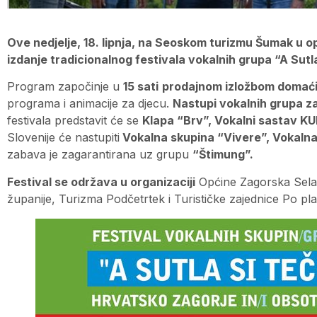
Ove nedjelje, 18. lipnja, na Seoskom turizmu Šumak u op
izdanje tradicionalnog festivala vokalnih grupa “A Sutla
Program započinje u
15 sati
prodajnom izložbom domaći
programa i animacije za djecu.
Nastupi vokalnih grupa za
festivala predstavit će se
Klapa “Brv”, Vokalni sastav K
Slovenije će nastupiti
Vokalna skupina “Vivere”, Vokalna
zabava je zagarantirana uz grupu
“Štimung”.
Festival se održava u organizaciji
Općine Zagorska Sela,
županije, Turizma Podčetrtek i Turističke zajednice Po pl