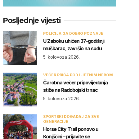
Posljednje vijesti
POLICIJA GA DOBRO POZNAJE
U Zaboku uhićen 37-godišnji
muškarac, završio na sudu
5. kolovoza 2026.
VEČER PRIČA POD LJETNIM NEBOM
Čarobna večer pripovijedanja
stiže na Radobojski trnac
5. kolovoza 2026.
SPORTSKI DOGAĐAJ ZA SVE
GENERACIJE
Horse City Trail ponovo u
Konjščini – prijavite se