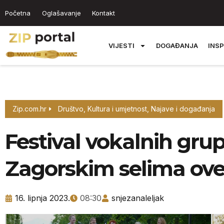
Početna
Oglašavanje
Kontakt
VIJESTI
DOGAĐANJA
INSP
Zip.com.hr
Društvo
,
Kultura i umjetnost
,
Najave i događanja
Festival vokalnih grup
Zagorskim selima ove
16. lipnja 2023.
08:30
snjezanaleljak