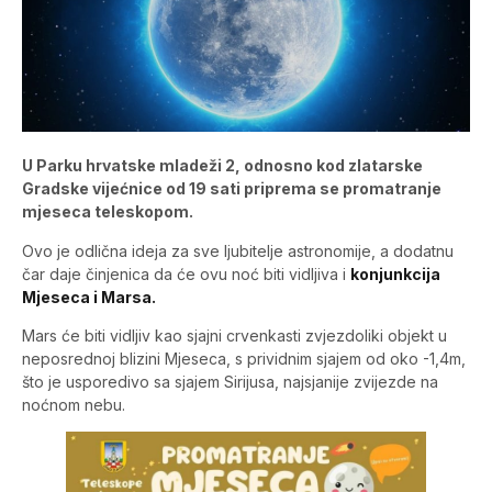
U Parku hrvatske mladeži 2, odnosno kod zlatarske
Gradske vijećnice od 19 sati priprema se promatranje
mjeseca teleskopom.
Ovo je odlična ideja za sve ljubitelje astronomije, a dodatnu
čar daje činjenica da će ovu noć biti vidljiva i
konjunkcija
Mjeseca i Marsa.
Mars će biti vidljiv kao sjajni crvenkasti zvjezdoliki objekt u
neposrednoj blizini Mjeseca, s prividnim sjajem od oko -1,4m,
što je usporedivo sa sjajem Sirijusa, najsjanije zvijezde na
noćnom nebu.