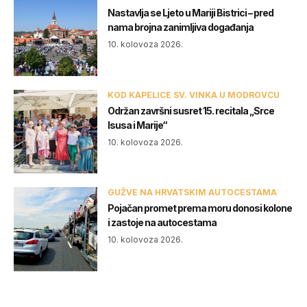
Nastavlja se Ljeto u Mariji Bistrici – pred
nama brojna zanimljiva događanja
10. kolovoza 2026.
KOD KAPELICE SV. VINKA U MODROVCU
Održan završni susret 15. recitala „Srce
Isusa i Marije“
10. kolovoza 2026.
GUŽVE NA HRVATSKIM AUTOCESTAMA
Pojačan promet prema moru donosi kolone
i zastoje na autocestama
10. kolovoza 2026.