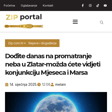
Početna
Oglašavanje
Kontakt
Zip.com.hr
Najave i događanja
Dođite danas na promatranje
neba u Zlatar-možda ćete vidjeti
konjunkciju Mjeseca i Marsa
14. siječnja 2025.
12:06
melani