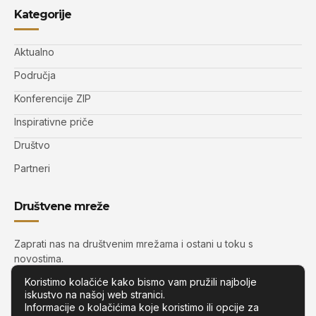
Kategorije
Aktualno
Područja
Konferencije ZIP
Inspirativne priče
Društvo
Partneri
Društvene mreže
Zaprati nas na društvenim mrežama i ostani u toku s
novostima.
Koristimo kolačiće kako bismo vam pružili najbolje
iskustvo na našoj web stranici.
Informacije o kolačićima koje koristimo ili opcije za