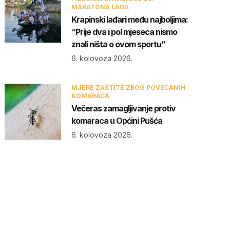
MARATONA LAĐA
Krapinski lađari među najboljima:
“Prije dva i pol mjeseca nismo
znali ništa o ovom sportu”
6. kolovoza 2026.
MJERE ZAŠTITE ZBOG POVEĆANIH
KOMARACA
Večeras zamagljivanje protiv
komaraca u Općini Pušća
6. kolovoza 2026.