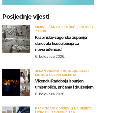
Posljednje vijesti
SIMBOLIČAN DAR ZA OPĆU BOLNICU
ZABOK
Krapinsko-zagorska županija
darovala tisuću bodija za
novorođenčad
6. kolovoza 2026.
JEDAN VIKEND, TRI DOGAĐANJA I
MNOGO LIJEPIH SUSRETA
Vikend u Radoboju ispunjen
umjetnošću, pričama i druženjem
6. kolovoza 2026.
KRAPINČANI ODUŠEVILI NA NERETVI
I IZBORILI ZAVRŠNICU 29.