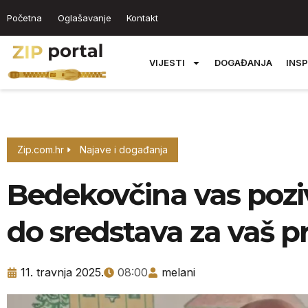
Početna
Oglašavanje
Kontakt
VIJESTI
DOGAĐANJA
INSP
Zip.com.hr
Najave i događanja
Bedekovčina vas pozi
do sredstava za vaš p
11. travnja 2025.
08:00
melani