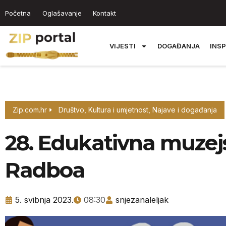
Početna
Oglašavanje
Kontakt
VIJESTI
DOGAĐANJA
INSP
Zip.com.hr
Društvo
,
Kultura i umjetnost
,
Najave i događanja
28. Edukativna muzejs
Radboa
5. svibnja 2023.
08:30
snjezanaleljak