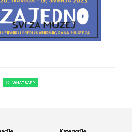
WHATSAPP
acije
Kategorije