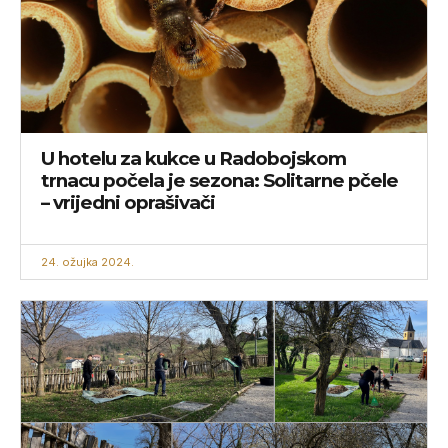
U hotelu za kukce u Radobojskom
trnacu počela je sezona: Solitarne pčele
– vrijedni oprašivači
24. ožujka 2024.