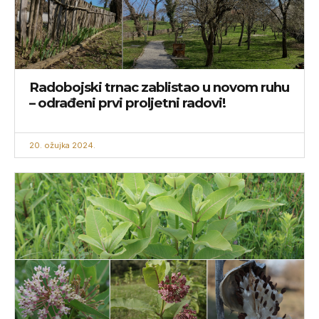
Radobojski trnac zablistao u novom ruhu
– odrađeni prvi proljetni radovi!
20. ožujka 2024.