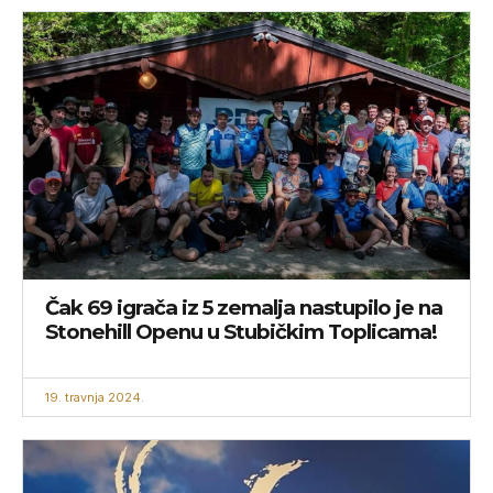
Čak 69 igrača iz 5 zemalja nastupilo je na
Stonehill Openu u Stubičkim Toplicama!
19. travnja 2024.