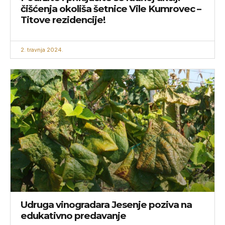
čišćenja okoliša šetnice Vile Kumrovec –
Titove rezidencije!
2. travnja 2024.
Udruga vinogradara Jesenje poziva na
edukativno predavanje