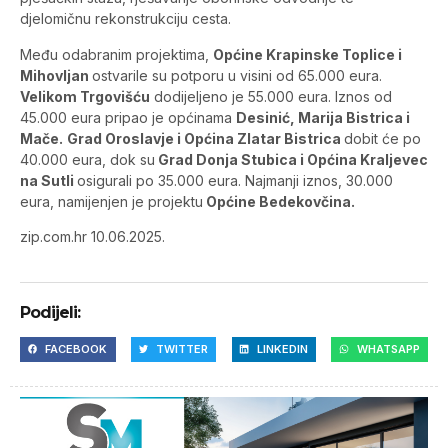
djelomičnu rekonstrukciju cesta.
Među odabranim projektima,
Općine Krapinske Toplice i
Mihovljan
ostvarile su potporu u visini od 65.000 eura.
Velikom Trgovišću
dodijeljeno je 55.000 eura. Iznos od
45.000 eura pripao je općinama
Desinić, Marija Bistrica i
Mače.
Grad Oroslavje i Općina Zlatar Bistrica
dobit će po
40.000 eura, dok su
Grad Donja Stubica i Općina Kraljevec
na Sutli
osigurali po 35.000 eura. Najmanji iznos, 30.000
eura, namijenjen je projektu
Općine Bedekovčina.
zip.com.hr 10.06.2025.
Podijeli:
FACEBOOK
TWITTER
LINKEDIN
WHATSAPP