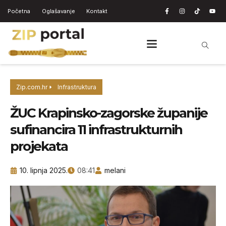
Početna
Oglašavanje
Kontakt
Zip.com.hr
Infrastruktura
ŽUC Krapinsko-zagorske županije
sufinancira 11 infrastrukturnih
projekata
10. lipnja 2025.
08:41
melani