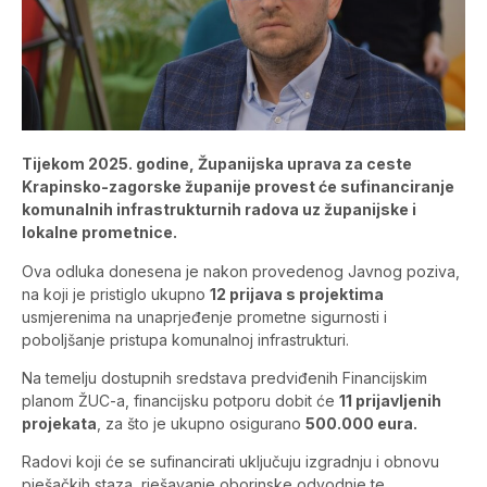
Tijekom 2025. godine, Županijska uprava za ceste
Krapinsko-zagorske županije provest će sufinanciranje
komunalnih infrastrukturnih radova uz županijske i
lokalne prometnice.
Ova odluka donesena je nakon provedenog Javnog poziva,
na koji je pristiglo ukupno
12 prijava s projektima
usmjerenima na unaprjeđenje prometne sigurnosti i
poboljšanje pristupa komunalnoj infrastrukturi.
Na temelju dostupnih sredstava predviđenih Financijskim
planom ŽUC-a, financijsku potporu dobit će
11 prijavljenih
projekata
, za što je ukupno osigurano
500.000 eura.
Radovi koji će se sufinancirati uključuju izgradnju i obnovu
pješačkih staza, rješavanje oborinske odvodnje te