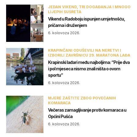
JEDAN VIKEND, TRI DOGAĐANJA I MNOGO
LIJEPIH SUSRETA
Vikend u Radoboju ispunjen umjetnošću,
pričama i druženjem
6. kolovoza 2026.
KRAPINČANI ODUŠEVILI NA NERETVI I
IZBORILI ZAVRŠNICU 29. MARATONA LAĐA
Krapinski lađari među najboljima: “Prije dva
i pol mjeseca nismo znali ništa o ovom
sportu”
6. kolovoza 2026.
MJERE ZAŠTITE ZBOG POVEĆANIH
KOMARACA
Večeras zamagljivanje protiv komaraca u
Općini Pušća
6. kolovoza 2026.