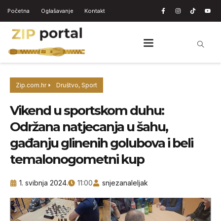
Početna
Oglašavanje
Kontakt
Zip.com.hr
Društvo
,
Sport
Vikend u sportskom duhu:
Održana natjecanja u šahu,
gađanju glinenih golubova i beli
temalonogometni kup
1. svibnja 2024.
11:00
snjezanaleljak