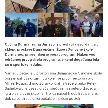
Općina Đurmanec na Jurjevo je proslavila svoj dan, a u
sklopu proslave Dana općine, Župe i Osnovne škole
Đurmanec, pripremljen je bogat program. Nakon već
održanog prvog dijela programa, vikend događanja bila
su u sportskom duhu.
Naime, u petak je u prostorijama đurmanečke Osnovne škole
održan
šahovski turnir
, u kojem je prvo mjesto osvojio
Mihael Pospiš, drugo Zdravko Kralj, a treće Branko Petek.
Sudjelovalo je deset igrača, među njima i petero djece, a
igralo se u dvije skupine. Trojica najboljih dobili su pehare,
dok su ostali sudionici počašćeni pićem po želji.