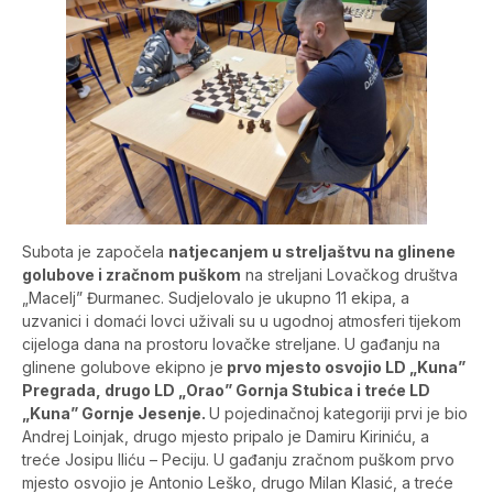
Subota je započela
natjecanjem u streljaštvu na glinene
golubove i zračnom puškom
na streljani Lovačkog društva
„Macelj” Đurmanec. Sudjelovalo je ukupno 11 ekipa, a
uzvanici i domaći lovci uživali su u ugodnoj atmosferi tijekom
cijeloga dana na prostoru lovačke streljane. U gađanju na
glinene golubove ekipno je
prvo mjesto osvojio LD „Kuna”
Pregrada, drugo LD „Orao” Gornja Stubica i treće LD
„Kuna” Gornje Jesenje.
U pojedinačnoj kategoriji prvi je bio
Andrej Loinjak, drugo mjesto pripalo je Damiru Kiriniću, a
treće Josipu Iliću – Peciju. U gađanju zračnom puškom prvo
mjesto osvojio je Antonio Leško, drugo Milan Klasić, a treće