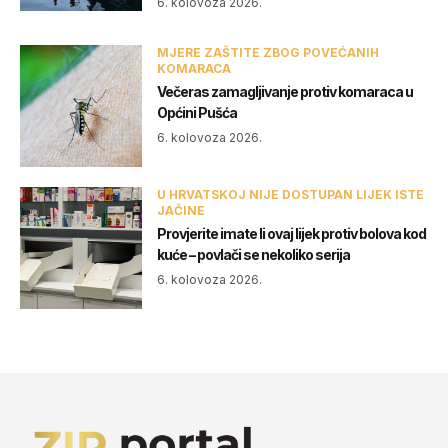
6. kolovoza 2026.
MJERE ZAŠTITE ZBOG POVEĆANIH
KOMARACA
Večeras zamagljivanje protiv komaraca u
Općini Pušća
6. kolovoza 2026.
U HRVATSKOJ NIJE DOSTUPAN LIJEK ISTE
JAČINE
Provjerite imate li ovaj lijek protiv bolova kod
kuće – povlači se nekoliko serija
6. kolovoza 2026.