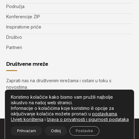
Područja
Konferencije ZIP
Inspirativne priče
Društvo
Partneri
Društvene mreže
Zaprati nas na društvenim mrežama i ostani u toku s
novostima.
Koristimo kolačiće kako bismo vam pružili najbolje
iskustvo na našoj web stranici.
Informacije o kolačićima koje koristimo ili opcije za
isključivanje kolačića možete pronaći u
postavkama
.
Uvjeti korištenja
i
Izjava o privatnosti i sigurnosti podataka
© Copyright –
Zip.com.hr
– Sva prava pridržana.
Prihvaćam
Odbij
Postavke
Developed by