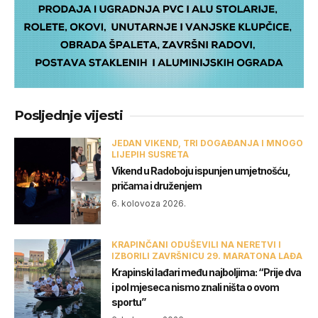
Posljednje vijesti
JEDAN VIKEND, TRI DOGAĐANJA I MNOGO
LIJEPIH SUSRETA
Vikend u Radoboju ispunjen umjetnošću,
pričama i druženjem
6. kolovoza 2026.
KRAPINČANI ODUŠEVILI NA NERETVI I
IZBORILI ZAVRŠNICU 29. MARATONA LAĐA
Krapinski lađari među najboljima: “Prije dva
i pol mjeseca nismo znali ništa o ovom
sportu”