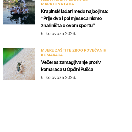
MARATONA LAĐA
Krapinski lađari među najboljima:
“Prije dva i pol mjeseca nismo
znali ništa o ovom sportu”
6. kolovoza 2026.
MJERE ZAŠTITE ZBOG POVEĆANIH
KOMARACA
Večeras zamagljivanje protiv
komaraca u Općini Pušća
6. kolovoza 2026.