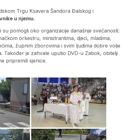
radskom Trgu Ksavera Šandora Đalskog i
ovnike u njemu.
i su pomogli oko organizacije današnje svečanosti:
uhačkom orkestru, ministrantima, djeci, mladima,
ećima, župnim zborovima i svim ljudima dobre volje
a. Također je zahvale uputio DVD-u Zabok, obitelji
ne pripremili sjenice.