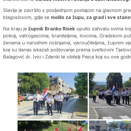
Slavlje je završilo s posljednjom postajom na glavnom g
blagoslovom, gdje se
molilo za župu, za grad i sve stan
Na kraju je
župnik
Branko Risek
uputio zahvalu svima koj
policiji, vatrogascima, braniteljima, lovcima, Gradskom p
ženama u narodnim nošnjama, vjeroučiteljima, župnim vij
koji su danas iskazali poštovanje prema svetkovini Tijelov
Balagović dr. Ivici i Zdenki te obitelji Peica koji su ove godi