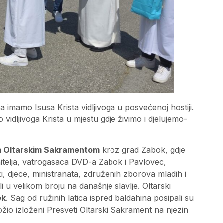
 da imamo Isusa Krista vidljivoga u posvećenoj hostiji.
vidljivoga Krista u mjestu gdje živimo i djelujemo-
im Oltarskim Sakramentom
kroz grad Zabok, gdje
anitelja, vatrogasaca DVD-a Zabok i Pavlovec,
 djece, ministranata, združenih zborova mladih i
ili u velikom broju na današnje slavlje. Oltarski
ek
. Sag od ružinih latica ispred baldahina posipali su
ložio izloženi Presveti Oltarski Sakrament na njezin