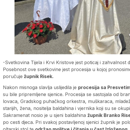
-Svetkovina Tijela i Krvi Kristove jest poticaj i zahvalnost
Posebnost ove svetkovine jest procesija u kojoj pronosimo 
poručuje
župnik Risek.
Nakon misnoga slavlja uslijedila je
procesija sa Presvet
su bile pripremljene sjenice. Procesija se sastojala od br
lovaca, Gradskog puhačkog orkestra, muškaraca, mladeži,
starijih, žena, nositelja baldahina i vjernika koji su se okup
Sakramenat nosio je u sjeni baldahina
župnik Branko Ris
po cesti djeca. Pri svakoj postavljenoj sjenici župnik je po
oltarski stol te
održao molitve i čitanja u čast Izloženog.