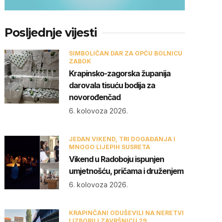
Posljednje vijesti
SIMBOLIČAN DAR ZA OPĆU BOLNICU
ZABOK
Krapinsko-zagorska županija
darovala tisuću bodija za
novorođenčad
6. kolovoza 2026.
JEDAN VIKEND, TRI DOGAĐANJA I
MNOGO LIJEPIH SUSRETA
Vikend u Radoboju ispunjen
umjetnošću, pričama i druženjem
6. kolovoza 2026.
KRAPINČANI ODUŠEVILI NA NERETVI
I IZBORILI ZAVRŠNICU 29.