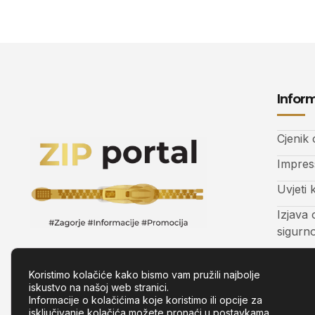
Inform
Cjenik
Impre
Uvjeti 
Izjava 
sigurn
Kontak
Koristimo kolačiće kako bismo vam pružili najbolje
iskustvo na našoj web stranici.
Informacije o kolačićima koje koristimo ili opcije za
isključivanje kolačića možete pronaći u
postavkama
.