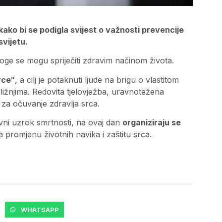
kako bi se podigla svijest o važnosti prevencije
svijetu.
noge se mogu spriječiti zdravim načinom života.
rce“
, a cilj je potaknuti ljude na brigu o vlastitom
ižnjima. Redovita tjelovježba, uravnotežena
 za očuvanje zdravlja srca.
avni uzrok smrtnosti, na ovaj dan
organiziraju se
 promjenu životnih navika i zaštitu srca.
WHATSAPP