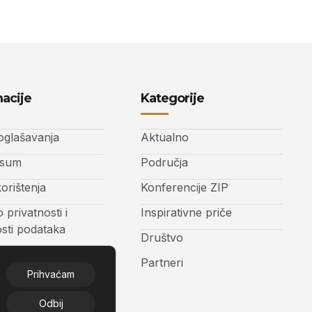
acije
Kategorije
 oglašavanja
Aktualno
ssum
Područja
korištenja
Konferencije ZIP
o privatnosti i
Inspirativne priče
osti podataka
Društvo
t
Partneri
Prihvaćam
Odbij