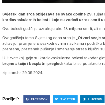
Svjetski dan srca obilježava se svake godine 29. rujna 
kardiovaskularnih bolesti, koje su vodeći uzrok smrti u 
Ove bolesti godišnje uzrokuju oko 18 milijuna smrti, ali m
Ovogodišnja tema Svjetskog dana srca je
„Otvori svoje s
zdravlju, promjene u svakodnevnim navikama i podršku bl
prehrana, prestanak pušenja i smanjenje stresa ključni su
U Hrvatskoj, gdje su kardiovaskularne bolesti također gl
brojne akcije i besplatni pregledi
kako bi se potaknulo na
zip.com.hr 29.09.2024.
Podijeli:
FACEBOOK
TWITTER
LINKEDIN