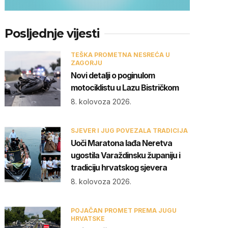
Posljednje vijesti
TEŠKA PROMETNA NESREĆA U
ZAGORJU
Novi detalji o poginulom
motociklistu u Lazu Bistričkom
8. kolovoza 2026.
SJEVER I JUG POVEZALA TRADICIJA
Uoči Maratona lađa Neretva
ugostila Varaždinsku županiju i
tradiciju hrvatskog sjevera
8. kolovoza 2026.
POJAČAN PROMET PREMA JUGU
HRVATSKE