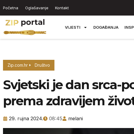
Početna
Oglašavanje
Kontakt
VIJESTI
DOGAĐANJA
INSP
Zip.com.hr
Društvo
Svjetski je dan srca-
prema zdravijem živo
29. rujna 2024.
08:45
melani