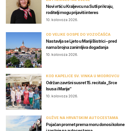
Novi vrtić u Kraljevcu na Sutli pri kraju,
roditelji mogu prijaviti interes
10. kolovoza 2026.
OD VELIKE GOSPE DO VOZOČAŠĆA
Nastavlja se Ljeto u Mariji Bistrici – pred
nama brojna zanimljiva događanja
10. kolovoza 2026.
KOD KAPELICE SV. VINKA U MODROVCU
Održan završni susret 15. recitala „Srce
Isusa i Marije“
10. kolovoza 2026.
GUŽVE NA HRVATSKIM AUTOCESTAMA
Pojačan promet prema moru donosi kolone
i zastoje na autocestama