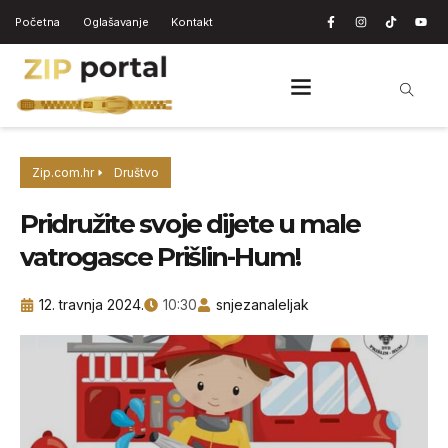
Početna
Oglašavanje
Kontakt
Zip.com.hr
Društvo
Pridružite svoje dijete u male
vatrogasce Prišlin-Hum!
12. travnja 2024.
10:30
snjezanaleljak