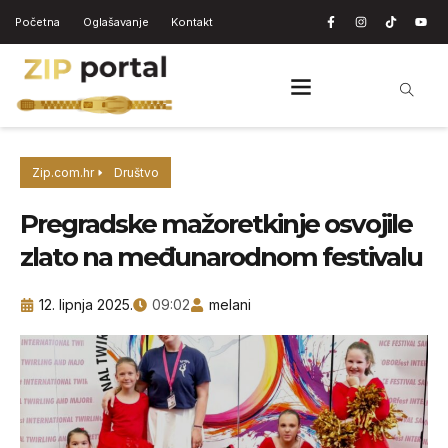
Početna
Oglašavanje
Kontakt
Zip.com.hr
Društvo
Pregradske mažoretkinje osvojile
zlato na međunarodnom festivalu
12. lipnja 2025.
09:02
melani