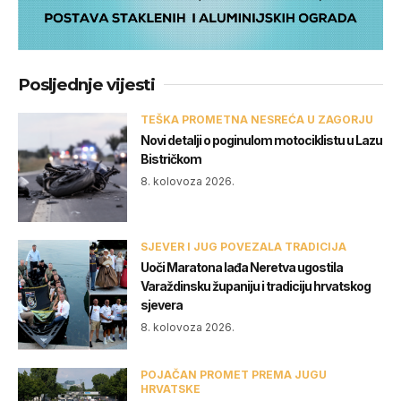
Posljednje vijesti
TEŠKA PROMETNA NESREĆA U ZAGORJU
Novi detalji o poginulom motociklistu u Lazu
Bistričkom
8. kolovoza 2026.
SJEVER I JUG POVEZALA TRADICIJA
Uoči Maratona lađa Neretva ugostila
Varaždinsku županiju i tradiciju hrvatskog
sjevera
8. kolovoza 2026.
POJAČAN PROMET PREMA JUGU
HRVATSKE