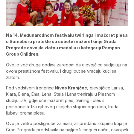
Na 14. Međunarodnom festivalu twirlinga i mažoret plesa
u Samoboru protekle su subote mažoretkinje Grada
Pregrade osvojile zlatnu medalju u kategoriji Pompon
Group Children.
Ovo je već druga godina zaredom da djevojčice sudjeluju na
ovom prestižnom festivalu, i drugi put se vraćaju kući sa
zlatom.
Pod vodstvom trenerice
Nives Kranjčec,
djevojčice Larisa,
Klara, Elena, Ema, Lena, Stela i Lana treniraju u Plesnom
studiju DIV, gdje uče mažoret ples, twirling i ples s
pomponima. Iza njihovog uspjeha stoji mnogo rada, truda i
ljubavi prema plesu.
Ovo je veliko postignuće za malu, ali predanu skupinu koja je
Grad Pregradu predstavila na najljepši mogući način, osvojivši