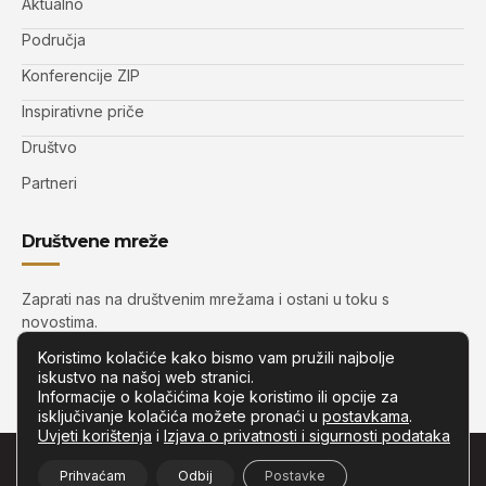
Aktualno
Područja
Konferencije ZIP
Inspirativne priče
Društvo
Partneri
Društvene mreže
Zaprati nas na društvenim mrežama i ostani u toku s
novostima.
Koristimo kolačiće kako bismo vam pružili najbolje
iskustvo na našoj web stranici.
Informacije o kolačićima koje koristimo ili opcije za
isključivanje kolačića možete pronaći u
postavkama
.
Uvjeti korištenja
i
Izjava o privatnosti i sigurnosti podataka
© Copyright –
Zip.com.hr
– Sva prava pridržana.
Prihvaćam
Odbij
Postavke