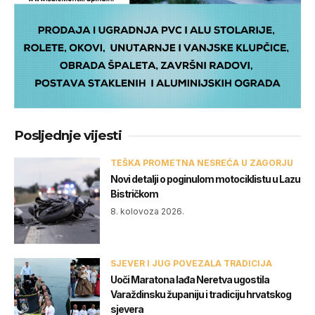
Posljednje vijesti
TEŠKA PROMETNA NESREĆA U ZAGORJU
Novi detalji o poginulom motociklistu u Lazu
Bistričkom
8. kolovoza 2026.
SJEVER I JUG POVEZALA TRADICIJA
Uoči Maratona lađa Neretva ugostila
Varaždinsku županiju i tradiciju hrvatskog
sjevera