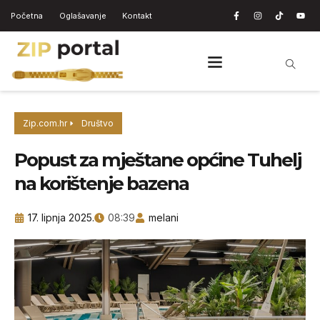
Početna
Oglašavanje
Kontakt
Zip.com.hr
Društvo
Popust za mještane općine Tuhelj
na korištenje bazena
17. lipnja 2025.
08:39
melani