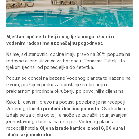
Mještani općine Tuhelj i ovog ljeta mogu uživati u
vodenim radostima uz značajnu pogodnost.
Naime, svi stanovnici općine imaju pravo na 30% popusta na
redovne cijene ulaznica za bazene u Termama Tuhelj, i to
tijekom tjedna, od ponedjeljka do četvrtka.
Popust se odnosi na bazene Vodenog planeta te bazene na
izvoru, pružajući priliku za opuštanje i rekreaciju u
prekrasnom prirodnom okruženju po povoljnijim cijenama.
Kako bi ostvarili pravo na popust, potrebno je na recepciji
Vodenog planeta
predočiti karticu popusta.
Ova kartica
izdaje se za cijelu obitelj, a može se zatražiti ispunjavanjem
jednostavnog obrasca na recepciji Vodenog planeta ili
recepciji hotela.
Cijena izrade kartice iznosi 6,00 eura i
plaća se jednokratno.