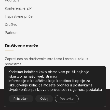
Područja
Konferencije ZIP
Inspirativne priče
Društvo
Partneri
Društvene mreže
Zaprati nas na društvenim mrežama i ostani u toku s
novostima.
Koristimo kolačiće kako bismo vam pružili najbolje
iskustvo na našoj web stranici.
Informacije o kolačićima koje koristimo ili opcije za
isključivanje kolačića možete pronaći u
postavkama
.
Uvjeti korištenja
i
Izjava o privatnosti i sigurnosti podataka
© Copyright –
Zip.com.hr
– Sva prava pridržana.
Prihvaćam
Odbij
Postavke
Developed by