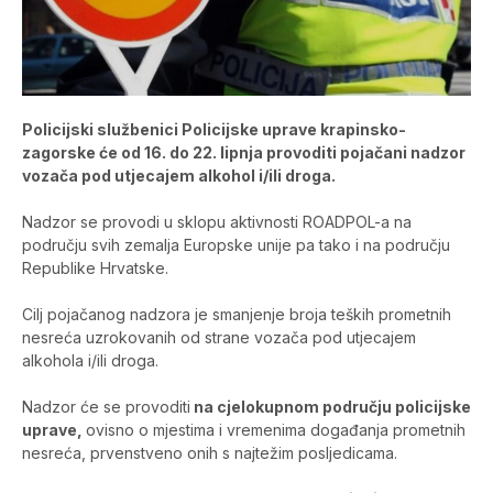
Policijski službenici Policijske uprave krapinsko-
zagorske će od 16. do 22. lipnja provoditi pojačani nadzor
vozača pod utjecajem alkohol i/ili droga.
Nadzor se provodi u sklopu aktivnosti ROADPOL-a na
području svih zemalja Europske unije pa tako i na području
Republike Hrvatske.
Cilj pojačanog nadzora je smanjenje broja teških prometnih
nesreća uzrokovanih od strane vozača pod utjecajem
alkohola i/ili droga.
Nadzor će se provoditi
na cjelokupnom području policijske
uprave,
ovisno o mjestima i vremenima događanja prometnih
nesreća, prvenstveno onih s najtežim posljedicama.