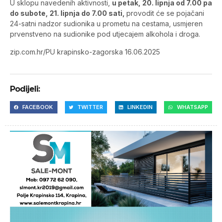
U sklopu navedenih aktivnosti,
u petak, 20. lipnja od 7.00 pa
do subote, 21. lipnja do 7.00 sati,
provodit će se pojačani
24-satni nadzor sudionika u prometu na cestama, usmjeren
prvenstveno na sudionike pod utjecajem alkohola i droga.
zip.com.hr/PU krapinsko-zagorska 16.06.2025
Podijeli:
FACEBOOK
TWITTER
LINKEDIN
WHATSAPP