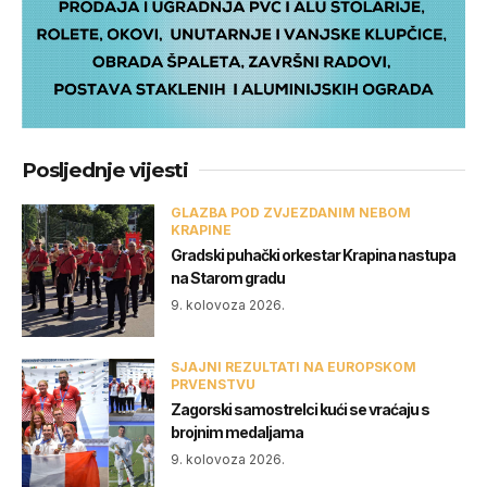
Posljednje vijesti
GLAZBA POD ZVJEZDANIM NEBOM
KRAPINE
Gradski puhački orkestar Krapina nastupa
na Starom gradu
9. kolovoza 2026.
SJAJNI REZULTATI NA EUROPSKOM
PRVENSTVU
Zagorski samostrelci kući se vraćaju s
brojnim medaljama
9. kolovoza 2026.