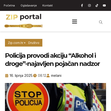
Početna
Oglašavanje
Kontakt
Zip.com.hr
Društvo
Policija provodi akciju “Alkohol i
droge”-najavljen pojačan nadzor
16. lipnja 2025.
08:12
melani