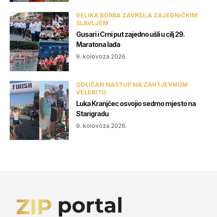
VELIKA BORBA ZAVRŠILA ZAJEDNIČKIM
SLAVLJEM
Gusari i Crni put zajedno ušli u cilj 29.
Maratona lađa
9. kolovoza 2026.
ODLIČAN NASTUP NA ZAHTJEVNOM
VELEBITU
Luka Kranjčec osvojio sedmo mjesto na
Starigradu
9. kolovoza 2026.