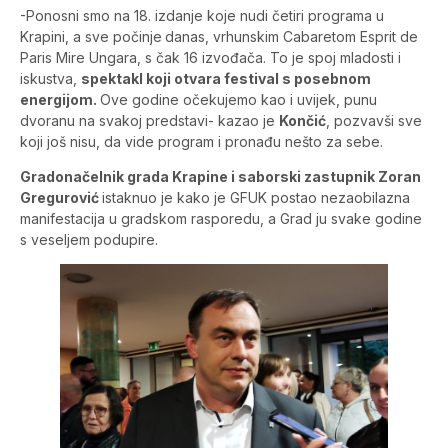
-Ponosni smo na 18. izdanje koje nudi četiri programa u
Krapini, a sve počinje
danas, vrhunskim Cabaretom Esprit de
Paris Mire Ungara, s čak 16 izvođača. To je spoj mladosti i
iskustva,
spektakl koji otvara festival s posebnom
energijom.
Ove godine očekujemo kao i uvijek, punu
dvoranu na svakoj predstavi- kazao je
Končić
, pozvavši sve
koji još nisu, da vide program i pronađu nešto za sebe.
Gradonačelnik grada Krapine i saborski zastupnik Zoran
Gregurović
istaknuo je kako je GFUK postao nezaobilazna
manifestacija u gradskom rasporedu, a Grad ju svake godine
s veseljem podupire.