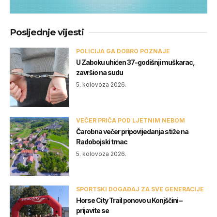
Posljednje vijesti
POLICIJA GA DOBRO POZNAJE
U Zaboku uhićen 37-godišnji muškarac,
završio na sudu
5. kolovoza 2026.
VEČER PRIČA POD LJETNIM NEBOM
Čarobna večer pripovijedanja stiže na
Radobojski trnac
5. kolovoza 2026.
SPORTSKI DOGAĐAJ ZA SVE GENERACIJE
Horse City Trail ponovo u Konjščini –
prijavite se