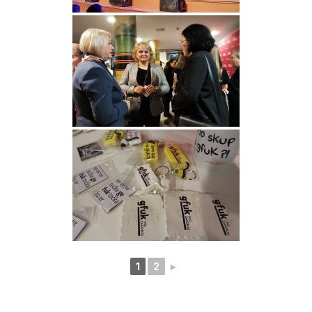
1
2
►