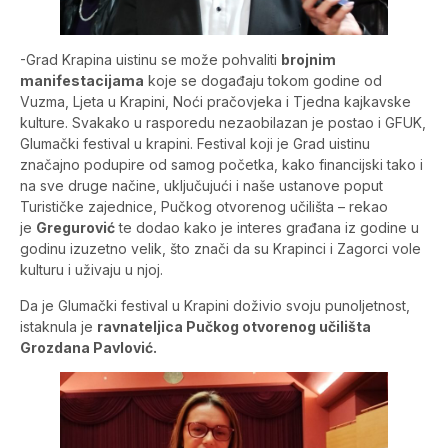
-Grad Krapina uistinu se može pohvaliti
brojnim
manifestacijama
koje se događaju tokom godine od
Vuzma, Ljeta u Krapini, Noći pračovjeka i Tjedna kajkavske
kulture. Svakako u rasporedu nezaobilazan je postao i GFUK,
Glumački festival u krapini. Festival koji je Grad uistinu
značajno podupire od samog početka, kako financijski tako i
na sve druge načine, uključujući i naše ustanove poput
Turističke zajednice, Pučkog otvorenog učilišta – rekao
je
Gregurović
te dodao kako je interes građana iz godine u
godinu izuzetno velik, što znači da su Krapinci i Zagorci vole
kulturu i uživaju u njoj.
Da je Glumački festival u Krapini doživio svoju punoljetnost,
istaknula je
ravnateljica Pučkog otvorenog učilišta
Grozdana Pavlović.