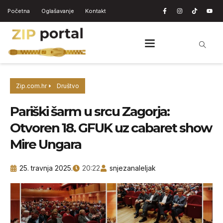
Početna
Oglašavanje
Kontakt
Zip.com.hr
Društvo
Pariški šarm u srcu Zagorja:
Otvoren 18. GFUK uz cabaret show
Mire Ungara
25. travnja 2025.
20:22
snjezanaleljak