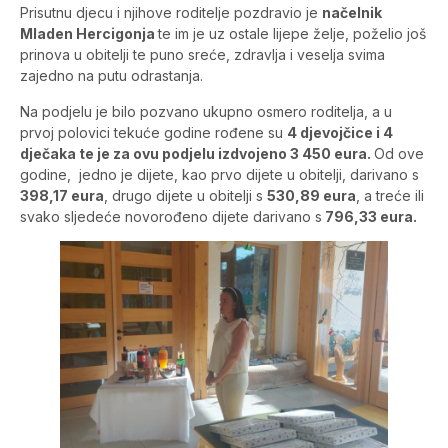
Prisutnu djecu i njihove roditelje pozdravio je
načelnik
Mladen Hercigonja
te im je uz ostale lijepe želje, poželio još
prinova u obitelji te puno sreće, zdravlja i veselja svima
zajedno na putu odrastanja.
Na podjelu je bilo pozvano ukupno osmero roditelja, a u
prvoj polovici tekuće godine rođene su
4 djevojčice i 4
dječaka te je za ovu podjelu izdvojeno 3 450 eura.
Od ove
godine, jedno je dijete, kao prvo dijete u obitelji, darivano s
398,17 eura
, drugo dijete u obitelji s
530,89 eura
, a treće ili
svako sljedeće novorođeno dijete darivano s
796,33 eura.