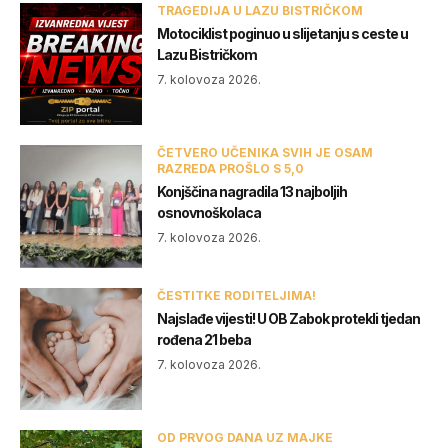
TRAGEDIJA U LAZU BISTRIČKOM
Motociklist poginuo u slijetanju s ceste u
Lazu Bistričkom
7. kolovoza 2026.
ČETVERO UČENIKA SVIH JE OSAM
RAZREDA PROŠLO S 5,0
Konjščina nagradila 13 najboljih
osnovnoškolaca
7. kolovoza 2026.
ČESTITKE RODITELJIMA!
Najslađe vijesti! U OB Zabok protekli tjedan
rođena 21 beba
7. kolovoza 2026.
OD PRVOG DANA UZ MAJKE