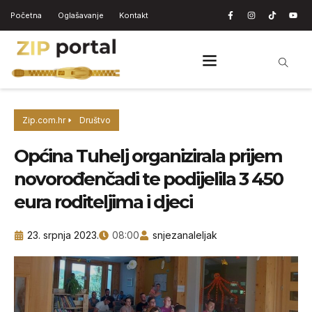
Početna
Oglašavanje
Kontakt
Zip.com.hr
Društvo
Općina Tuhelj organizirala prijem
novorođenčadi te podijelila 3 450
eura roditeljima i djeci
23. srpnja 2023.
08:00
snjezanaleljak