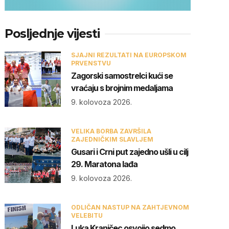
Posljednje vijesti
SJAJNI REZULTATI NA EUROPSKOM
PRVENSTVU
Zagorski samostrelci kući se
vraćaju s brojnim medaljama
9. kolovoza 2026.
VELIKA BORBA ZAVRŠILA
ZAJEDNIČKIM SLAVLJEM
Gusari i Crni put zajedno ušli u cilj
29. Maratona lađa
9. kolovoza 2026.
ODLIČAN NASTUP NA ZAHTJEVNOM
VELEBITU
Luka Kranjčec osvojio sedmo