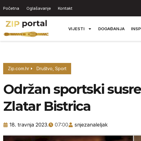
Početna
Oglašavanje
Kontakt
VIJESTI
DOGAĐANJA
INSP
Zip.com.hr
Društvo
,
Sport
Održan sportski susre
Zlatar Bistrica
18. travnja 2023.
07:00
snjezanaleljak