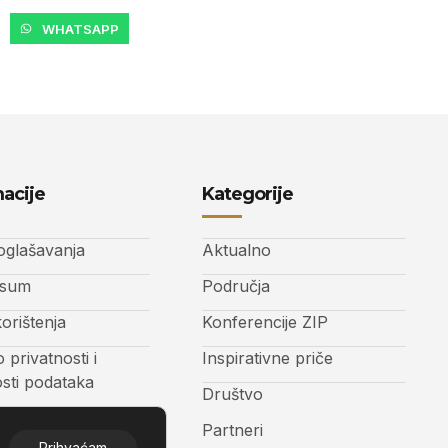
WHATSAPP
acije
Kategorije
 oglašavanja
Aktualno
ssum
Područja
korištenja
Konferencije ZIP
o privatnosti i
Inspirativne priče
osti podataka
Društvo
t
Partneri
Prihvaćam