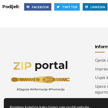
Podijeli:
FACEBOOK
TWITTER
LINKEDIN
Inform
Cjenik
Impre
Uvjeti 
Izjava 
sigurn
Kontak
Koristimo kolačiće kako bismo vam pružili najbolje