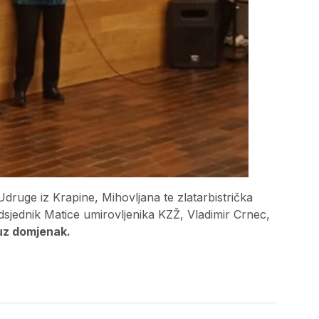
i Udruge iz Krapine, Mihovljana te zlatarbistrička
redsjednik Matice umirovljenika KZŽ, Vladimir Crnec,
uz domjenak.