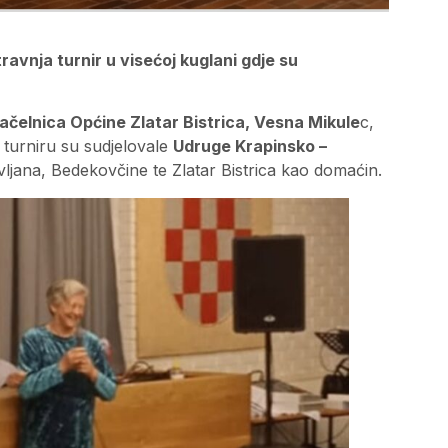
travnja turnir u visećoj kuglani gdje su
ačelnica Općine Zlatar Bistrica, Vesna Mikule
c,
 turniru su sudjelovale
Udruge Krapinsko –
ljana, Bedekovčine te Zlatar Bistrica kao domaćin.