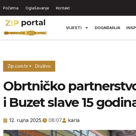
Početna
Oglašavanje
Kontakt
VIJESTI
DOGAĐANJA
INSP
Zip.com.hr
Društvo
Obrtničko partnerstvo 
i Buzet slave 15 godina
12. rujna 2025.
08:07
karla