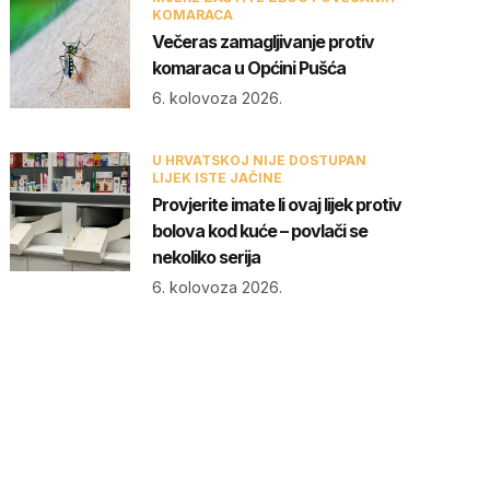
KOMARACA
Večeras zamagljivanje protiv
komaraca u Općini Pušća
6. kolovoza 2026.
U HRVATSKOJ NIJE DOSTUPAN
LIJEK ISTE JAČINE
Provjerite imate li ovaj lijek protiv
bolova kod kuće – povlači se
nekoliko serija
6. kolovoza 2026.