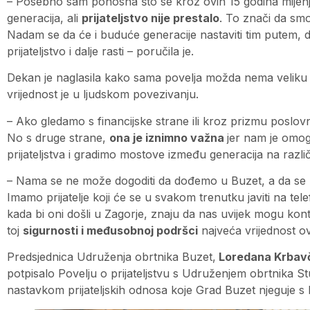
– Posebno sam ponosna što se kroz ovih 15 godina mijenja
generacija, ali
prijateljstvo nije prestalo
. To znači da smo 
Nadam se da će i buduće generacije nastaviti tim putem, da
prijateljstvo i dalje rasti – poručila je.
Dekan je naglasila kako sama povelja možda nema veliku te
vrijednost je u ljudskom povezivanju.
– Ako gledamo s financijske strane ili kroz prizmu poslovn
No s druge strane,
ona je iznimno važna
jer nam je omo
prijateljstva i gradimo mostove između generacija na razli
– Nama se ne može dogoditi da dođemo u Buzet, a da se
Imamo prijatelje koji će se u svakom trenutku javiti na tele
kada bi oni došli u Zagorje, znaju da nas uvijek mogu konta
toj
sigurnosti i međusobnoj podršci
najveća vrijednost ova
Predsjednica Udruženja obrtnika Buzet,
Loredana Krbavč
potpisalo Povelju o prijateljstvu s Udruženjem obrtnika St
nastavkom prijateljskih odnosa koje Grad Buzet njeguje s 