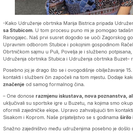
-Kako Udruženje obrtnika Marija Bistrica pripada Udruže
sa Stubicom
. U tom procesu puno mi je pomogao tadašnj
Ranogajec. Naš prvi susret dogodio se uoči Zagorskog go
Upravnim odborom Stubice i pokojnim gospodinom Račeko
Obrtničkom sajmu u Puli, Povelja je i službeno potpisana, 
Udruženja obrtnika Stubica i Udruženja obrtnika Buzet– r
Posebno joj je drago što se i ovogodišnje obilježavanje 15.
kontakti i službeni čin započeli na tom mjestu. Dodaje ka
značenje
od samog formalnog čina.
– One donose
razmjenu iskustava, nova poznanstva, ali 
uključivali su sportske igre u Buzetu, na kojima smo okupili
oformili zajedničke ekipe. Upravo zahvaljujući tim kontakti
Sisakom i Koprom. Naše prijateljstvo se s godinama
širilo
Snažno zajedništvo među udruženjima posebno je došlo do