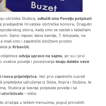
nju obrtnika Stubica,
odlučili smo Povelju potpisati
i predsjednik Hrvatske obrtničke komore, Dragutin
spodarskog zbora, kada smo se sastali s tadašnjim
m. Samo mjesec dana kasnije, 7. listopada, na
a imali smo i zajednički izložbeni prostor
ekla je
Krbavčić
.
 obljetnice
odvija upravo na sajmu
, jer su i prvi
ko ovakve povelje i povezivanja
imaju daleko veće
i nova prijateljstva
. Već prvi zajednički susreti
 prijateljska udruženja iz Siska, Kopra i Stubice, te
ma, Stubica je kasnije potpisala povelje i sa
 i učvršćivalo
– ističe.
 izražaja u teškim trenucima, poput prirodnih