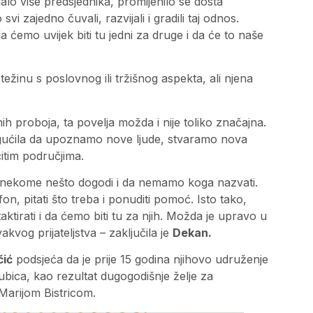
lo više predsjednika, promijenilo se dosta
svi zajedno čuvali, razvijali i gradili taj odnos.
 ćemo uvijek biti tu jedni za druge i da će to naše
žinu s poslovnog ili tržišnog aspekta, ali njena
ih proboja, ta povelja možda i nije toliko značajna.
gućila da upoznamo nove ljude, stvaramo nova
čitim područjima.
 nekome nešto dogodi i da nemamo koga nazvati.
fon, pitati što treba i ponuditi pomoć. Isto tako,
ktirati i da ćemo biti tu za njih. Možda je upravo u
kvog prijateljstva – zaključila je
Dekan.
ić
podsjeća da je prije 15 godina njihovo udruženje
ubica, kao rezultat dugogodišnje želje za
Marijom Bistricom.