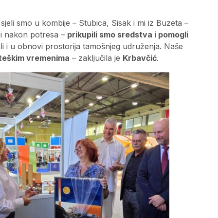
jeli smo u kombije – Stubica, Sisak i mi iz Buzeta –
o i nakon potresa –
prikupili smo sredstva i pomogli
li i u obnovi prostorija tamošnjeg udruženja. Naše
 u teškim vremenima
– zaključila je
Krbavčić
.