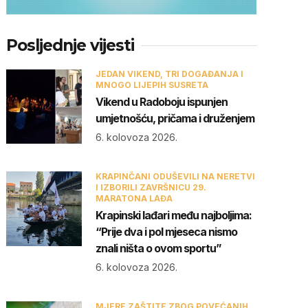
Posljednje vijesti
JEDAN VIKEND, TRI DOGAĐANJA I
MNOGO LIJEPIH SUSRETA
Vikend u Radoboju ispunjen
umjetnošću, pričama i druženjem
6. kolovoza 2026.
KRAPINČANI ODUŠEVILI NA NERETVI
I IZBORILI ZAVRŠNICU 29.
MARATONA LAĐA
Krapinski lađari među najboljima:
“Prije dva i pol mjeseca nismo
znali ništa o ovom sportu”
6. kolovoza 2026.
MJERE ZAŠTITE ZBOG POVEĆANIH