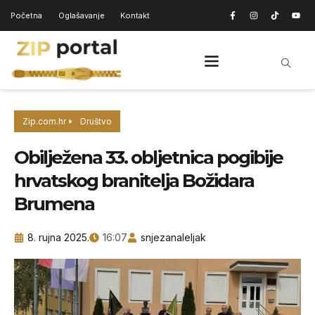
Početna
Oglašavanje
Kontakt
Zip.com.hr
Društvo
Obilježena 33. obljetnica pogibije
hrvatskog branitelja Božidara
Brumena
8. rujna 2025.
16:07
snjezanaleljak