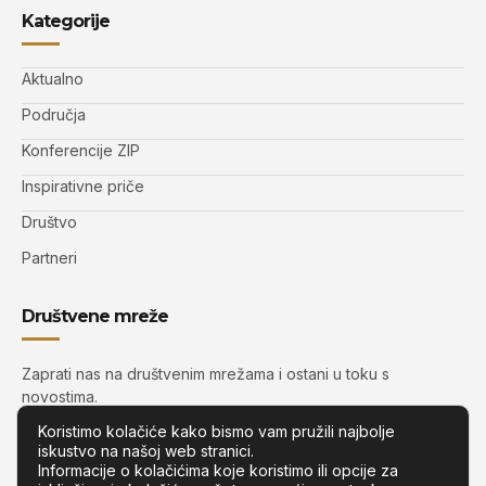
Kategorije
Aktualno
Područja
Konferencije ZIP
Inspirativne priče
Društvo
Partneri
Društvene mreže
Zaprati nas na društvenim mrežama i ostani u toku s
novostima.
Koristimo kolačiće kako bismo vam pružili najbolje
iskustvo na našoj web stranici.
Informacije o kolačićima koje koristimo ili opcije za