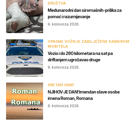
DRUŠTVA
Međunarodni dan siromašnih-prilika za
pomoć i razumijevanje
9. kolovoza 2026.
OPASNE VOŽNJE ZABILJEŽENE KAMEROM
MOBITELA
Vozio i do 280 kilometara na sat pa
driftanjem ugrožavao druge
9. kolovoza 2026.
SRETAN VAM!
NJIHOV JE DAN! Imendan slave osobe
imena Roman, Romana
9. kolovoza 2026.