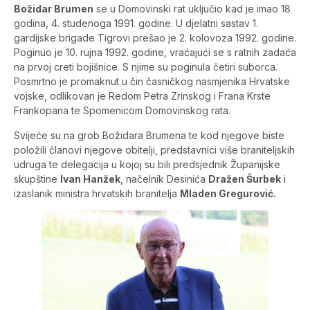
Božidar Brumen
se u Domovinski rat uključio kad je imao 18
godina, 4. studenoga 1991. godine. U djelatni sastav 1.
gardijske brigade Tigrovi prešao je 2. kolovoza 1992. godine.
Poginuo je 10. rujna 1992. godine, vraćajući se s ratnih zadaća
na prvoj creti bojišnice. S njime su poginula četiri suborca.
Posmrtno je promaknut u čin časničkog nasmjenika Hrvatske
vojske, odlikovan je Redom Petra Zrinskog i Frana Krste
Frankopana te Spomenicom Domovinskog rata.
Svijeće su na grob Božidara Brumena te kod njegove biste
položili članovi njegove obitelji, predstavnici više braniteljskih
udruga te delegacija u kojoj su bili predsjednik Županijske
skupštine
Ivan Hanžek
, načelnik Desinića
Dražen Šurbek
i
izaslanik ministra hrvatskih branitelja
Mladen Gregurović.