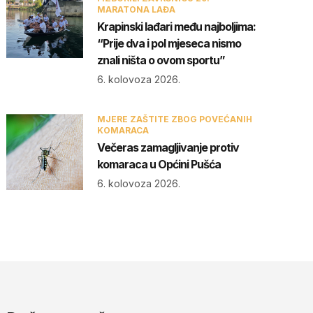
MARATONA LAĐA
Krapinski lađari među najboljima:
“Prije dva i pol mjeseca nismo
znali ništa o ovom sportu”
6. kolovoza 2026.
MJERE ZAŠTITE ZBOG POVEĆANIH
KOMARACA
Večeras zamagljivanje protiv
komaraca u Općini Pušća
6. kolovoza 2026.