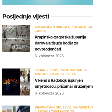
Posljednje vijesti
SIMBOLIČAN DAR ZA OPĆU BOLNICU
ZABOK
Krapinsko-zagorska županija
darovala tisuću bodija za
novorođenčad
6. kolovoza 2026.
JEDAN VIKEND, TRI DOGAĐANJA I
MNOGO LIJEPIH SUSRETA
Vikend u Radoboju ispunjen
umjetnošću, pričama i druženjem
6. kolovoza 2026.
KRAPINČANI ODUŠEVILI NA NERETVI
I IZBORILI ZAVRŠNICU 29.