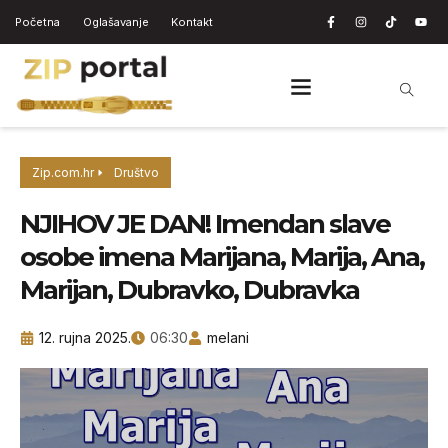
Početna
Oglašavanje
Kontakt
Zip.com.hr
Društvo
NJIHOV JE DAN! Imendan slave
osobe imena Marijana, Marija, Ana,
Marijan, Dubravko, Dubravka
12. rujna 2025.
06:30
melani