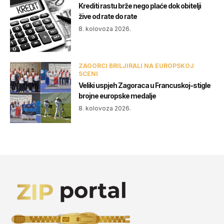
Krediti rastu brže nego plaće dok obitelji
žive od rate do rate
8. kolovoza 2026.
ZAGORCI BRILJIRALI NA EUROPSKOJ
SCENI
Veliki uspjeh Zagoraca u Francuskoj-stigle
brojne europske medalje
8. kolovoza 2026.