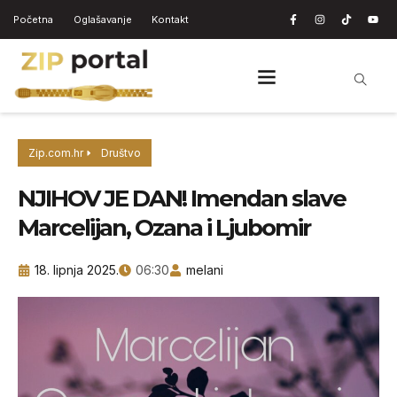
Početna
Oglašavanje
Kontakt
Zip.com.hr
Društvo
NJIHOV JE DAN! Imendan slave
Marcelijan, Ozana i Ljubomir
18. lipnja 2025.
06:30
melani