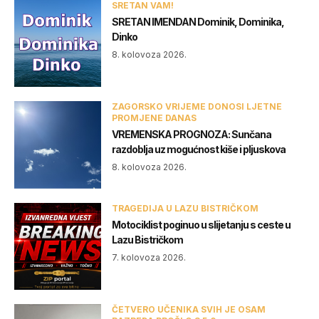
SRETAN VAM!
SRETAN IMENDAN Dominik, Dominika,
Dinko
8. kolovoza 2026.
ZAGORSKO VRIJEME DONOSI LJETNE
PROMJENE DANAS
VREMENSKA PROGNOZA: Sunčana
razdoblja uz mogućnost kiše i pljuskova
8. kolovoza 2026.
TRAGEDIJA U LAZU BISTRIČKOM
Motociklist poginuo u slijetanju s ceste u
Lazu Bistričkom
7. kolovoza 2026.
ČETVERO UČENIKA SVIH JE OSAM