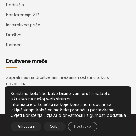
Područja
Konferencije ZIP
Inspirativne priče
Društvo
Partneri
Društvene mreže
Zaprati nas na društvenim mrežama i ostani u toku s
novostima.
Koristimo kolačiće kako bismo vam pružili najbolje
iskustvo na našoj web stranici.
Informacije o kolačićima koje koristimo ili opcije za
isključivanje kolačića možete pronaći u
postavkama
.
Uvjeti korištenja
i
Izjava o privatnosti i sigurnosti podataka
© Copyright –
Zip.com.hr
– Sva prava pridržana.
Prihvaćam
Odbij
Postavke
Developed by