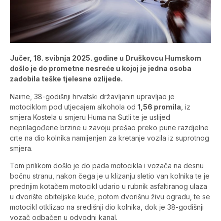
Jučer, 18. svibnja 2025. godine u Druškovcu Humskom
došlo je do prometne nesreće u kojoj je jedna osoba
zadobila teške tjelesne ozlijede.
Naime, 38-godišnji hrvatski državljanin upravljao je
motociklom pod utjecajem alkohola od
1,56 promila
, iz
smjera Kostela u smjeru Huma na Sutli te je uslijed
neprilagođene brzine u zavoju prešao preko pune razdjelne
crte na dio kolnika namijenjen za kretanje vozila iz suprotnog
smjera.
Tom prilikom došlo je do pada motocikla i vozača na desnu
bočnu stranu, nakon čega je u klizanju sletio van kolnika te je
prednjim kotačem motocikl udario u rubnik asfaltiranog ulaza
u dvorište obiteljske kuće, potom dvorišnu živu ogradu, te se
motocikl otklizao na središnji dio kolnika, dok je 38-godišnji
vozač odbačen u odvodni kanal.