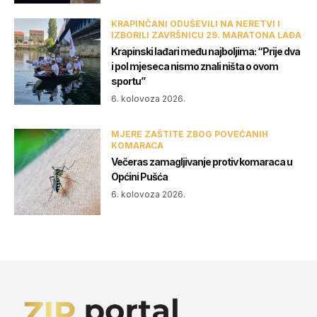
KRAPINČANI ODUŠEVILI NA NERETVI I
IZBORILI ZAVRŠNICU 29. MARATONA LAĐA
Krapinski lađari među najboljima: “Prije dva
i pol mjeseca nismo znali ništa o ovom
sportu”
6. kolovoza 2026.
MJERE ZAŠTITE ZBOG POVEĆANIH
KOMARACA
Večeras zamagljivanje protiv komaraca u
Općini Pušća
6. kolovoza 2026.