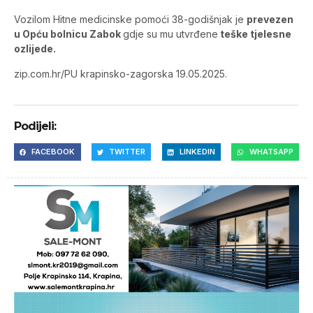
Vozilom Hitne medicinske pomoći 38-godišnjak je
prevezen
u Opću bolnicu Zabok
gdje su mu utvrđene
teške tjelesne
ozlijede.
zip.com.hr/PU krapinsko-zagorska 19.05.2025.
Podijeli:
FACEBOOK
TWITTER
LINKEDIN
WHATSAPP