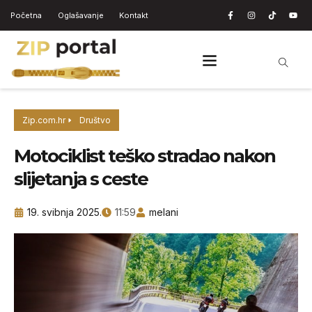
Početna
Oglašavanje
Kontakt
Zip.com.hr
Društvo
Motociklist teško stradao nakon
slijetanja s ceste
19. svibnja 2025.
11:59
melani