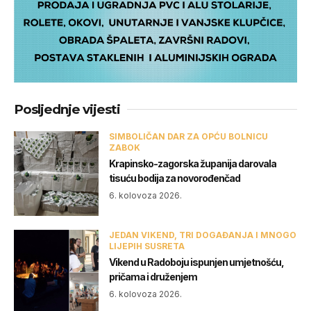
Posljednje vijesti
SIMBOLIČAN DAR ZA OPĆU BOLNICU
ZABOK
Krapinsko-zagorska županija darovala
tisuću bodija za novorođenčad
6. kolovoza 2026.
JEDAN VIKEND, TRI DOGAĐANJA I MNOGO
LIJEPIH SUSRETA
Vikend u Radoboju ispunjen umjetnošću,
pričama i druženjem
6. kolovoza 2026.