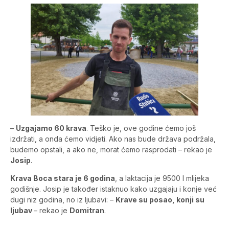
–
Uzgajamo 60 krava
. Teško je, ove godine ćemo još
izdržati, a onda ćemo vidjeti. Ako nas bude država podržala,
budemo opstali, a ako ne, morat ćemo rasprodati – rekao je
Josip
.
Krava Boca stara je 6 godina
, a laktacija je 9500 l mlijeka
godišnje. Josip je također istaknuo kako uzgajaju i konje već
dugi niz godina, no iz ljubavi: –
Krave su posao, konji su
ljubav
– rekao je
Domitran
.