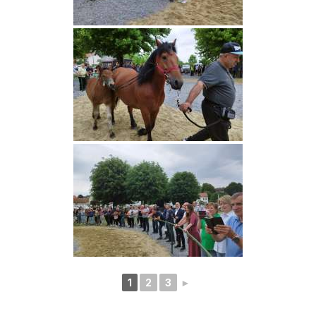
1
2
3
►