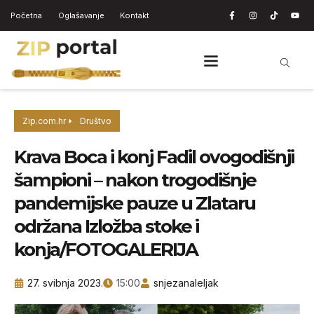
Početna
Oglašavanje
Kontakt
Zip.com.hr
Društvo
Krava Boca i konj Fadil ovogodišnji
šampioni – nakon trogodišnje
pandemijske pauze u Zlataru
održana Izložba stoke i
konja/FOTOGALERIJA
27. svibnja 2023.
15:00
snjezanaleljak