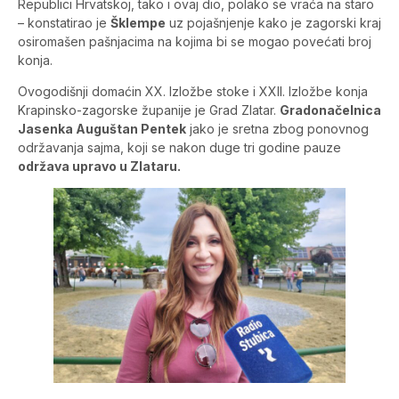
Republici Hrvatskoj, tako i ovaj dio, polako se vraća na staro
– konstatirao je
Šklempe
uz pojašnjenje kako je zagorski kraj
osiromašen pašnjacima na kojima bi se mogao povećati broj
konja.
Ovogodišnji domaćin XX. Izložbe stoke i XXII. Izložbe konja
Krapinsko-zagorske županije je Grad Zlatar.
Gradonačelnica
Jasenka Auguštan Pentek
jako je sretna zbog ponovnog
održavanja sajma, koji se nakon duge tri godine pauze
održava upravo u Zlataru.