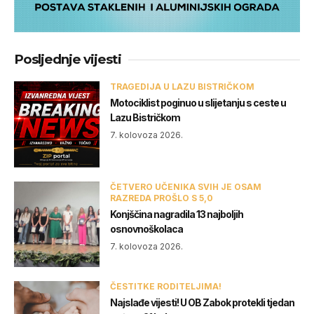
Posljednje vijesti
TRAGEDIJA U LAZU BISTRIČKOM
Motociklist poginuo u slijetanju s ceste u
Lazu Bistričkom
7. kolovoza 2026.
ČETVERO UČENIKA SVIH JE OSAM
RAZREDA PROŠLO S 5,0
Konjščina nagradila 13 najboljih
osnovnoškolaca
7. kolovoza 2026.
ČESTITKE RODITELJIMA!
Najslađe vijesti! U OB Zabok protekli tjedan