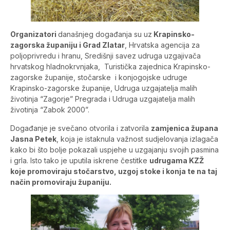
Organizatori
današnjeg događanja su uz
Krapinsko-
zagorska županiju i Grad Zlatar
, Hrvatska agencija za
poljoprivredu i hranu, Središnji savez udruga uzgajivača
hrvatskog hladnokrvnjaka, Turistička zajednica Krapinsko-
zagorske županije, stočarske i konjogojske udruge
Krapinsko-zagorske županije, Udruga uzgajatelja malih
životinja “Zagorje” Pregrada i Udruga uzgajatelja malih
životinja “Zabok 2000”.
Događanje je svečano otvorila i zatvorila
zamjenica župana
Jasna Petek
, koja je istaknula važnost sudjelovanja izlagača
kako bi što bolje pokazali uspjehe u uzgajanju svojih pasmina
i grla. Isto tako je uputila iskrene čestitke
udrugama KZŽ
koje promoviraju stočarstvo, uzgoj stoke i konja te na taj
način promoviraju županiju.