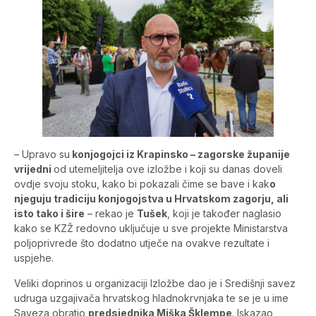
– Upravo su
konjogojci iz Krapinsko – zagorske županije
vrijedni
od utemeljitelja ove izložbe i koji su danas doveli
ovdje svoju stoku, kako bi pokazali čime se bave i kak
o
njeguju tradiciju konjogojstva u Hrvatskom zagorju, ali
isto tako i šire
– rekao je
Tušek
, koji je također naglasio
kako se KZŽ redovno uključuje u sve projekte Ministarstva
poljoprivrede što dodatno utječe na ovakve rezultate i
uspjehe.
Veliki doprinos u organizaciji Izložbe dao je i Središnji savez
udruga uzgajivača hrvatskog hladnokrvnjaka te se je u ime
Saveza obratio
predsjednika Miška Šklempe
. Iskazao