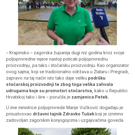
– Krapinsko – zagorska županija dugi niz godina kroz svoje
poljoprivredne mjere nastoji poticati poljoprivrednu
proizvodnju, pa tako i stočarsku proizvodnju. Kao organizator
ovog sajma, koji se tradicionalno održava u Zlataru i Pregradi,
zapravo na taj način isto tako daje veliku
podršku
stočarskoj proizvodnji te zbog toga velika zahvala
udrugama koje su promotori stočarstva,
kako u Republici
Hrvatskoj tako i šire – poručila je
zamjenica Petek.
U ime ministrice poljoprivrede Marije Vučković događaju je
prisustvovao
državni tajnik Zdravko Tušek
koji je iznimno
zadovoljan zagorskim konjogojcima i uzgajivačima goveda.