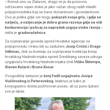
– Krenuli smo sa Zlatarom, drago mi je da ponovno
održavamo sajam stoke je jako važan zbog naših mladih
poljoprivrednika koji se bave stočarstvom i govedarstvom.
Ovo je prilika gdje oni mogu
pokazati svoja grla, i gdje se
natječu, a natjecanje je dobra grana razvoja gdje se vidi
konkurencija i poticaj za napredak uzgoja stoke i konja
–
rekla je
gradonačelnica
.
Za ocjenjivanje goveda ispred Hrvatske agencije za
poljoprivredu i hranu bili su zaduženi
Josip Crnčić i Drago
Uđbinac,
dok su komisiju za ocjenjivanje kolekcija konja
hrvatskog hladnokrvnjaka ispred Središnjeg saveza udruga
uzgajivača hrvatskog hladnokrvnjaka činili M
iško Šklempe,
Slaven Kolarić i Bruno Kosar
.
Ovogodišnji šampion je
konj Fadil uzgajivača Josipa
Vučilovskog iz Peterovskog
. Istaknuo je kako je
konjogojstvo doista požrtvovan posao, ali uz puno ljubavi
sve je lakše.