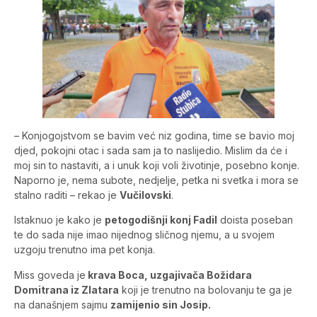
– Konjogojstvom se bavim već niz godina, time se bavio moj
djed, pokojni otac i sada sam ja to naslijedio. Mislim da će i
moj sin to nastaviti, a i unuk koji voli životinje, posebno konje.
Naporno je, nema subote, nedjelje, petka ni svetka i mora se
stalno raditi – rekao je
Vučilovski
.
Istaknuo je kako je
petogodišnji konj Fadil
doista poseban
te do sada nije imao nijednog sličnog njemu, a u svojem
uzgoju trenutno ima pet konja.
Miss goveda je
krava Boca, uzgajivača Božidara
Domitrana iz Zlatara
koji je trenutno na bolovanju te ga je
na današnjem sajmu
zamijenio sin Josip.