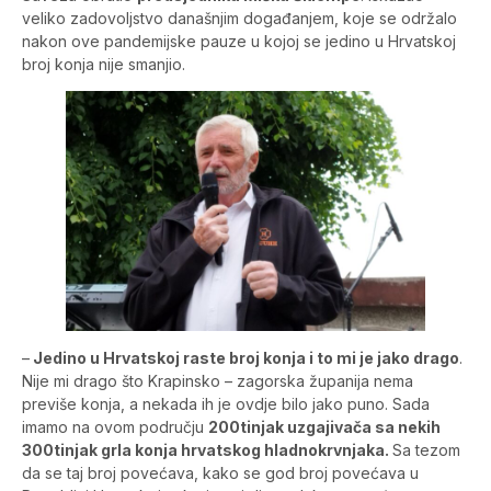
veliko zadovoljstvo današnjim događanjem, koje se održalo
nakon ove pandemijske pauze u kojoj se jedino u Hrvatskoj
broj konja nije smanjio.
–
Jedino u Hrvatskoj raste broj konja i to mi je jako drago
.
Nije mi drago što Krapinsko – zagorska županija nema
previše konja, a nekada ih je ovdje bilo jako puno. Sada
imamo na ovom području
200tinjak uzgajivača sa nekih
300tinjak grla konja hrvatskog hladnokrvnjaka.
Sa tezom
da se taj broj povećava, kako se god broj povećava u