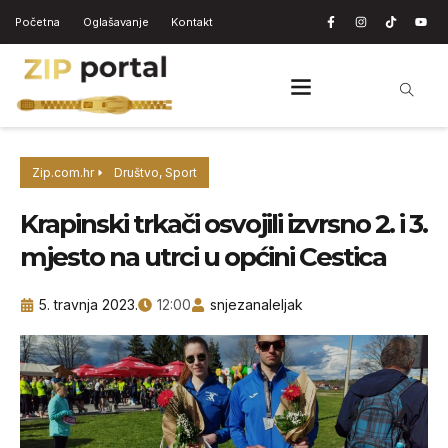
Početna
Oglašavanje
Kontakt
Zip.com.hr
Društvo
,
Sport
Krapinski trkači osvojili izvrsno 2. i 3.
mjesto na utrci u općini Cestica
5. travnja 2023.
12:00
snjezanaleljak