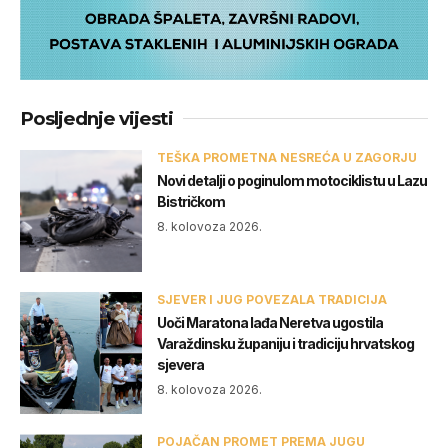
Posljednje vijesti
TEŠKA PROMETNA NESREĆA U ZAGORJU
Novi detalji o poginulom motociklistu u Lazu
Bistričkom
8. kolovoza 2026.
SJEVER I JUG POVEZALA TRADICIJA
Uoči Maratona lađa Neretva ugostila
Varaždinsku županiju i tradiciju hrvatskog
sjevera
8. kolovoza 2026.
POJAČAN PROMET PREMA JUGU