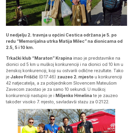
U nedjelju 2. travnja u općini Cestica održana je 5. po
redu “Memorijalna utrka Matija Milec” na dionicama od
2.5, 5 i 10 km.
Trkački klub “Maraton” Krapina
imao je predstavnike na
dionici od 5 km u muškoj konkurenciji i na dionici od 10 km u
ženskoj konkurenciji, koji su ostvarili odlične rezultate. Tako
je
Jakov Friščić
(0:17:46)
zauzeo 2. mjesto
u konkurenciji
42 natjecatelja, a za pobjednikom Slovencem Mateušom
Zavecom zaostao je za samo 10 sekundi. U muškoj
konkurenciji nastupio je i
Miljenko Hmelina
te je zauzeo
također visoko 7. mjesto, savladavši stazu za 0:21:22.