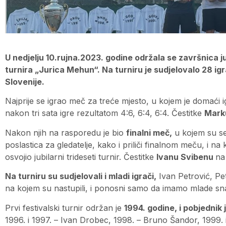
U nedjelju 10.rujna.2023. godine održala se završnica 
turnira „Jurica Mehun“. Na turniru je sudjelovalo 28 igr
Slovenije.
Najprije se igrao meč za treće mjesto, u kojem je domać
nakon tri sata igre rezultatom 4:6, 6:4, 6:4. Čestitke
Mark
Nakon njih na rasporedu je bio
finalni meč,
u kojem su se 
poslastica za gledatelje, kako i priliči finalnom meču, i na 
osvojio jubilarni trideseti turnir. Čestitke
Ivanu Svibenu
n
Na turniru su sudjelovali i mladi igrači,
Ivan Petrović, Peta
na kojem su nastupili, i ponosni samo da imamo mlade sna
Prvi festivalski turnir održan je
1994. godine, i pobjednik
1996. i 1997. – Ivan Drobec, 1998. – Bruno Šandor, 1999. 