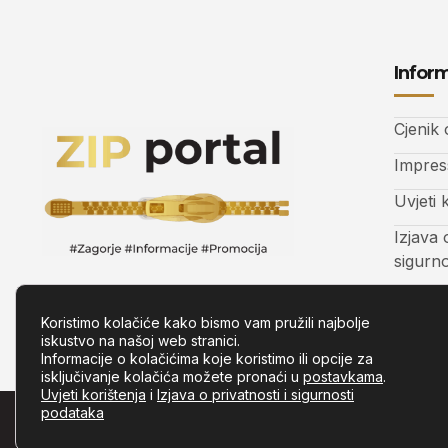
Inform
Cjenik
Impre
Uvjeti 
Izjava 
sigurn
Kontak
Koristimo kolačiće kako bismo vam pružili najbolje
iskustvo na našoj web stranici.
Informacije o kolačićima koje koristimo ili opcije za
isključivanje kolačića možete pronaći u
postavkama
.
Uvjeti korištenja
i
Izjava o privatnosti i sigurnosti
podataka
© Copyright –
Zip.com.hr
– Sva prava pridržana.