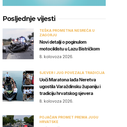
Posljednje vijesti
TEŠKA PROMETNA NESREĆA U
ZAGORJU
Novi detalji o poginulom
motociklistu u Lazu Bistričkom
8. kolovoza 2026.
SJEVER I JUG POVEZALA TRADICIJA
Uoči Maratona lađa Neretva
ugostila Varaždinsku županiju i
tradiciju hrvatskog sjevera
8. kolovoza 2026.
POJAČAN PROMET PREMA JUGU
HRVATSKE