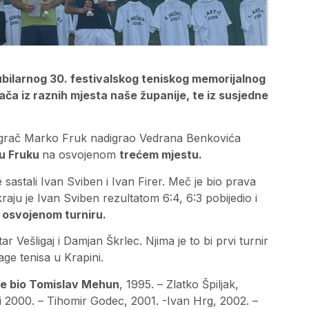
jubilarnog 30. festivalskog teniskog memorijalnog
ača iz raznih mjesta naše županije, te iz susjedne
i igrač Marko Fruk nadigrao Vedrana Benkovića
u Fruku
na osvojenom
trećem mjestu.
sastali Ivan Sviben i Ivan Firer. Meč je bio prava
kraju je Ivan Sviben rezultatom 6:4, 6:3 pobijedio i
a
osvojenom turniru.
r Vešligaj i Damjan Škrlec. Njima je to bi prvi turnir
ge tenisa u Krapini.
 je bio Tomislav Mehun
, 1995. – Zlatko Špiljak,
i 2000. – Tihomir Godec, 2001. -Ivan Hrg, 2002. –