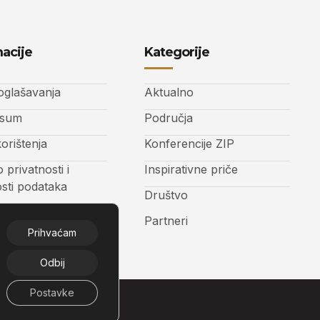
acije
Kategorije
 oglašavanja
Aktualno
ssum
Područja
korištenja
Konferencije ZIP
o privatnosti i
Inspirativne priče
osti podataka
Društvo
t
Partneri
Prihvaćam
Odbij
Postavke