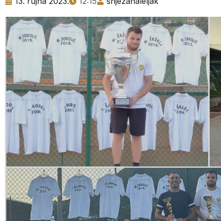
13. rujna 2023.
12:15
snjezanaleljak