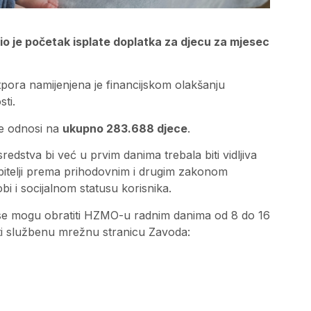
o je početak isplate doplatka za djecu za mjesec
ora namijenjena je financijskom olakšanju
sti.
 se odnosi na
ukupno 283.688 djece
.
edstva bi već u prvim danima trebala biti vidljiva
bitelji prema prihodovnim i drugim zakonom
bi i socijalnom statusu korisnika.
 se mogu obratiti HZMO-u radnim danima od 8 do 16
etiti službenu mrežnu stranicu Zavoda: