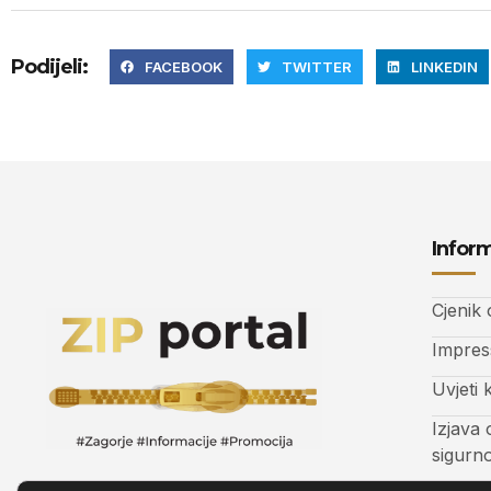
Podijeli:
FACEBOOK
TWITTER
LINKEDIN
Inform
Cjenik
Impre
Uvjeti 
Izjava 
sigurn