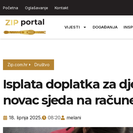
Početna
Oglašavanje
Kontakt
VIJESTI
DOGAĐANJA
INSP
Zip.com.hr
Društvo
Isplata doplatka za d
novac sjeda na račun
18. lipnja 2025.
08:20
melani