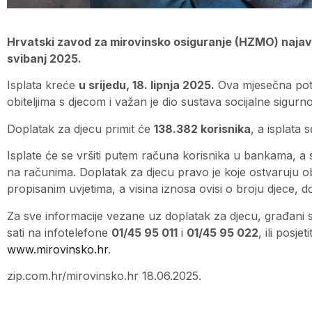
Hrvatski zavod za mirovinsko osiguranje (HZMO) najavi
svibanj 2025.
Isplata kreće
u srijedu, 18. lipnja 2025.
Ova mjesečna potp
obiteljima s djecom i važan je dio sustava socijalne sigurno
Doplatak za djecu primit će
138.382 korisnika
, a isplata
Isplate će se vršiti putem računa korisnika u bankama, a sr
na računima. Doplatak za djecu pravo je koje ostvaruju o
propisanim uvjetima, a visina iznosa ovisi o broju djece, do
Za sve informacije vezane uz doplatak za djecu, građani
sati na infotelefone
01/45 95 011
i
01/45 95 022
, ili posj
www.mirovinsko.hr
.
zip.com.hr/mirovinsko.hr 18.06.2025.