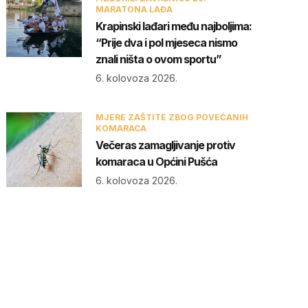
MARATONA LAĐA
Krapinski lađari među najboljima:
“Prije dva i pol mjeseca nismo
znali ništa o ovom sportu”
6. kolovoza 2026.
MJERE ZAŠTITE ZBOG POVEĆANIH
KOMARACA
Večeras zamagljivanje protiv
komaraca u Općini Pušća
6. kolovoza 2026.