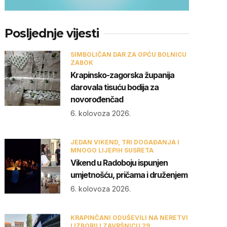
Posljednje vijesti
SIMBOLIČAN DAR ZA OPĆU BOLNICU
ZABOK
Krapinsko-zagorska županija
darovala tisuću bodija za
novorođenčad
6. kolovoza 2026.
JEDAN VIKEND, TRI DOGAĐANJA I
MNOGO LIJEPIH SUSRETA
Vikend u Radoboju ispunjen
umjetnošću, pričama i druženjem
6. kolovoza 2026.
KRAPINČANI ODUŠEVILI NA NERETVI
I IZBORILI ZAVRŠNICU 29.