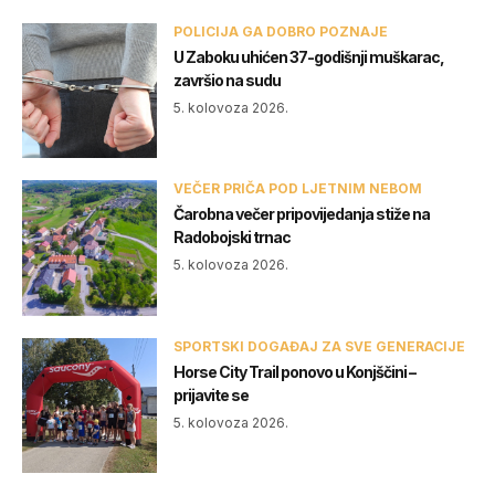
POLICIJA GA DOBRO POZNAJE
U Zaboku uhićen 37-godišnji muškarac,
završio na sudu
5. kolovoza 2026.
VEČER PRIČA POD LJETNIM NEBOM
Čarobna večer pripovijedanja stiže na
Radobojski trnac
5. kolovoza 2026.
SPORTSKI DOGAĐAJ ZA SVE GENERACIJE
Horse City Trail ponovo u Konjščini –
prijavite se
5. kolovoza 2026.