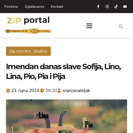
Početna
Oglašavanje
Kontakt
Zip.com.hr
Društvo
Imendan danas slave Sofija, Lino,
Lina, Pio, Pia i Pija
23. rujna 2024.
06:30
snjezanaleljak