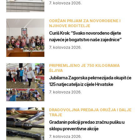
7. kolovoza 2026.
ODRŽAN PRIJAM ZA NOVOROĐENE I
NJIHOVE RODITELJE
Curiš Krok: “Svako novorođeno dijete
najveće je bogatstvo naše zajednice”
7. kolovoza 2026.
PRIPREMLJENO JE 750 KILOGRAMA
ŠLJIVA
Jubilarna Zagorska pekmezijada okupit će
125 natjecatelja iz cijele Hrvatske
7. kolovoza 2026.
DRAGOVOLJNA PREDAJA ORUŽJA I DALJE
TRAJE
Građanin policiji predao zračnu pušku u
sklopu preventivne akcije
7. kolovoza 2026.