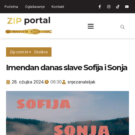
Početna
Oglašavanje
Kontakt
Zip.com.hr
Društvo
Imendan danas slave Sofija i Sonja
28. ožujka 2024.
06:30
snjezanaleljak