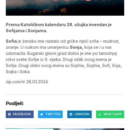
Prema Katoličkom kalendaru 28. ožujka imendan je
Sofijama i Sonjama.
Sofia
je žensko ime nastalo od grčke riječi sofia – mudrost,
znanje. U ruskom ima umanjenicu
Sonja,
koja se i u nas
udomaćila. Bugarski glavni grad dobio je ime po tamošnjoj
crkvi svete Sofije iz 6. vijeka. Drugi oblik ovog imena je
Sofija. Drugi oblici ovog imena su Sophie, Sophia, Sofi, Soja,
Sojka i Soka.
zip.com.hr 28.03.2024.
Podijeli:
FACEBOOK
TWITTER
LINKEDIN
WHATSAPP