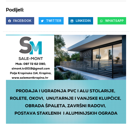
Podijeli:
FACEBOOK
TWITTER
LINKEDIN
WHATSAPP