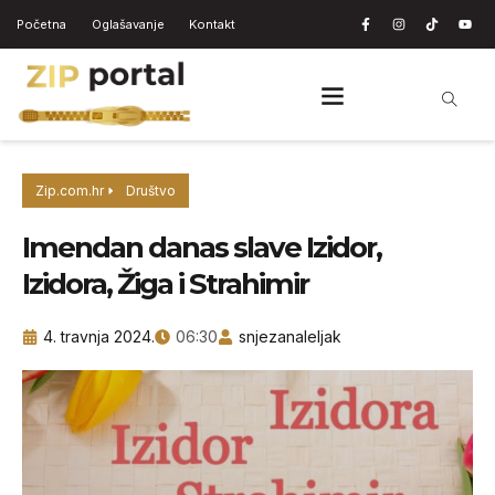
Početna
Oglašavanje
Kontakt
Zip.com.hr
Društvo
Imendan danas slave Izidor,
Izidora, Žiga i Strahimir
4. travnja 2024.
06:30
snjezanaleljak