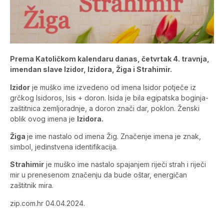
Prema Katoličkom kalendaru danas, četvrtak 4. travnja,
imendan slave Izidor, Izidora, Žiga i Strahimir.
Izidor
je muško ime izvedeno od imena Isidor potječe iz
grčkog Isidoros, Isis + doron. Isida je bila egipatska boginja-
zaštitnica zemljoradnje, a doron znači dar, poklon. Ženski
oblik ovog imena je
Izidora.
Žiga
je ime nastalo od imena Žig. Značenje imena je znak,
simbol, jedinstvena identifikacija.
Strahimir
je muško ime nastalo spajanjem riječi strah i riječi
mir u prenesenom značenju da bude oštar, energičan
zaštitnik mira.
zip.com.hr 04.04.2024.