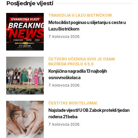
Posljednje vijesti
TRAGEDIJA U LAZU BISTRIČKOM
Motociklist poginuo u slijetanju s ceste u
Lazu Bistričkom
7. kolovoza 2026.
ČETVERO UČENIKA SVIH JE OSAM
RAZREDA PROŠLO S 5,0
Konjščina nagradila 13 najboljih
osnovnoškolaca
7. kolovoza 2026.
ČESTITKE RODITELJIMA!
Najslađe vijesti! U OB Zabok protekli tjedan
rođena 21 beba
7. kolovoza 2026.