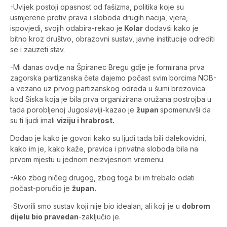
-Uvijek postoji opasnost od fašizma, politika koje su
usmjerene protiv prava i sloboda drugih nacija, vjera,
ispovjedi, svojih odabira-rekao je
Kolar
dodavši kako je
bitno kroz društvo, obrazovni sustav, javne institucije odrediti
se i zauzeti stav.
-Mi danas ovdje na Špiranec Bregu gdje je formirana prva
zagorska partizanska četa dajemo počast svim borcima NOB-
a vezano uz prvog partizanskog odreda u šumi brezovica
kod Siska koja je bila prva organizirana oružana postrojba u
tada porobljenoj Jugoslaviji-kazao je
župan
spomenuvši da
su ti ljudi imali
viziju i hrabrost.
Dodao je kako je govori kako su ljudi tada bili dalekovidni,
kako im je, kako kaže, pravica i privatna sloboda bila na
prvom mjestu u jednom neizvjesnom vremenu.
-Ako zbog ničeg drugog, zbog toga bi im trebalo odati
počast-poručio je
župan.
-Stvorili smo sustav koji nije bio idealan, ali koji je u
dobrom
dijelu bio pravedan
-zaključio je.