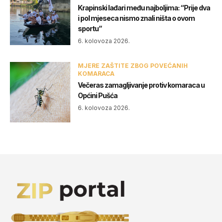
Krapinski lađari među najboljima: “Prije dva
i pol mjeseca nismo znali ništa o ovom
sportu”
6. kolovoza 2026.
MJERE ZAŠTITE ZBOG POVEĆANIH
KOMARACA
Večeras zamagljivanje protiv komaraca u
Općini Pušća
6. kolovoza 2026.