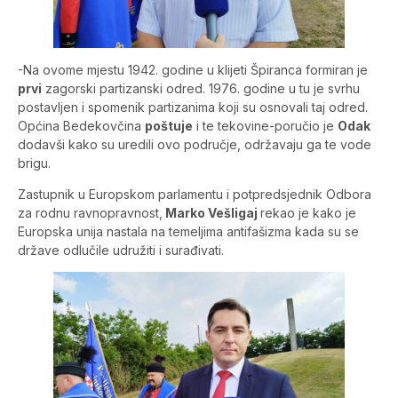
-Na ovome mjestu 1942. godine u klijeti Špiranca formiran je
prvi
zagorski partizanski odred. 1976. godine u tu je svrhu
postavljen i spomenik partizanima koji su osnovali taj odred.
Općina Bedekovčina
poštuje
i te tekovine-poručio je
Odak
dodavši kako su uredili ovo područje, održavaju ga te vode
brigu.
Zastupnik u Europskom parlamentu i potpredsjednik Odbora
za rodnu ravnopravnost,
Marko Vešligaj
rekao je kako je
Europska unija nastala na temeljima antifašizma kada su se
države odlučile udružiti i surađivati.