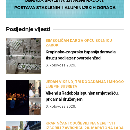
Posljednje vijesti
SIMBOLIČAN DAR ZA OPĆU BOLNICU
ZABOK
Krapinsko-zagorska županija darovala
tisuću bodija za novorođenčad
6. kolovoza 2026.
JEDAN VIKEND, TRI DOGAĐANJA I MNOGO
LIJEPIH SUSRETA
Vikend u Radoboju ispunjen umjetnošću,
pričama i druženjem
6. kolovoza 2026.
KRAPINČANI ODUŠEVILI NA NERETVI I
IZBORILI ZAVRŠNICU 29. MARATONA LAĐA