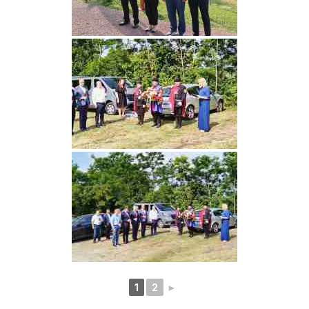
1
2
►