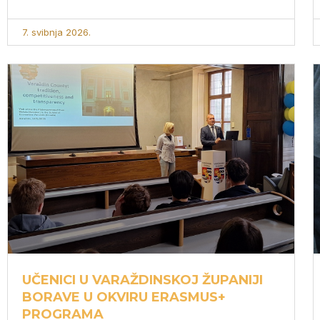
7. svibnja 2026.
UČENICI U VARAŽDINSKOJ ŽUPANIJI
BORAVE U OKVIRU ERASMUS+
PROGRAMA