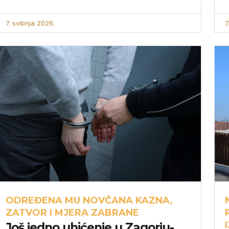
7. svibnja 2026.
7
ODREĐENA MU NOVČANA KAZNA,
ZATVOR I MJERA ZABRANE
Još jedno uhićenje u Zagorju-