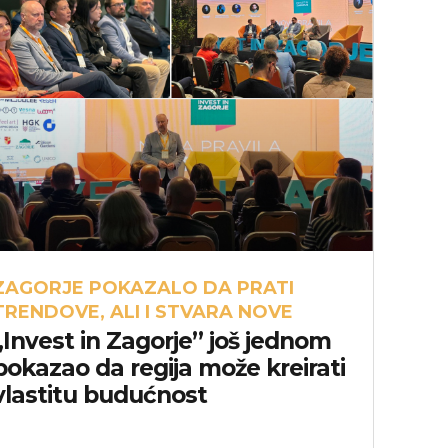
ZAGORJE POKAZALO DA PRATI
TRENDOVE, ALI I STVARA NOVE
„Invest in Zagorje” još jednom
pokazao da regija može kreirati
vlastitu budućnost