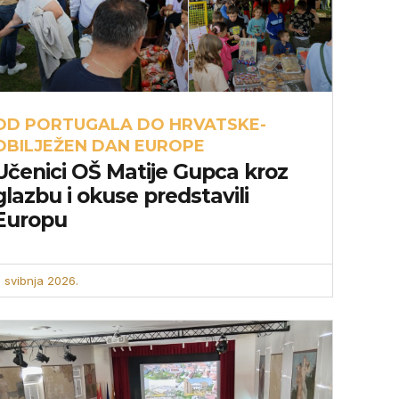
OD PORTUGALA DO HRVATSKE-
OBILJEŽEN DAN EUROPE
Učenici OŠ Matije Gupca kroz
glazbu i okuse predstavili
Europu
. svibnja 2026.