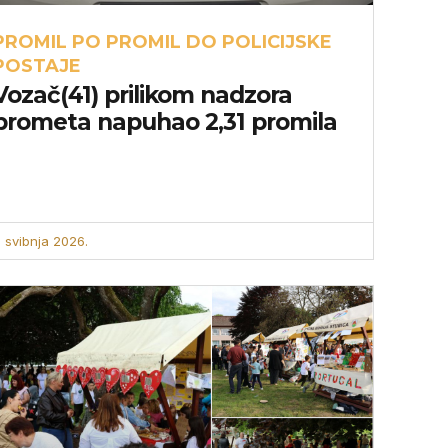
PROMIL PO PROMIL DO POLICIJSKE
POSTAJE
Vozač(41) prilikom nadzora
prometa napuhao 2,31 promila
. svibnja 2026.