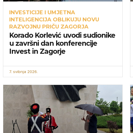
INVESTICIJE I UMJETNA
INTELIGENCIJA OBLIKUJU NOVU
RAZVOJNU PRIČU ZAGORJA
Korado Korlević uvodi sudionike
u završni dan konferencije
Invest in Zagorje
7. svibnja 2026.