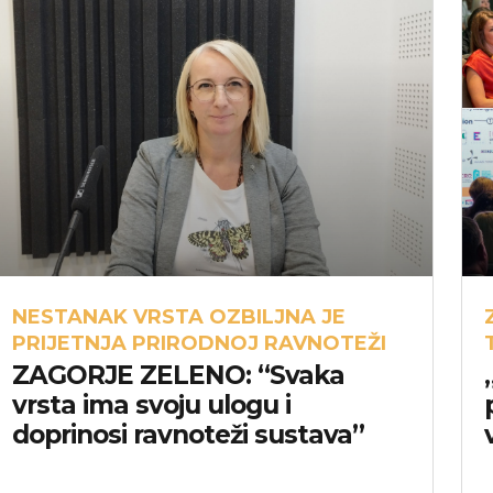
NESTANAK VRSTA OZBILJNA JE
PRIJETNJA PRIRODNOJ RAVNOTEŽI
ZAGORJE ZELENO: “Svaka
vrsta ima svoju ulogu i
doprinosi ravnoteži sustava”