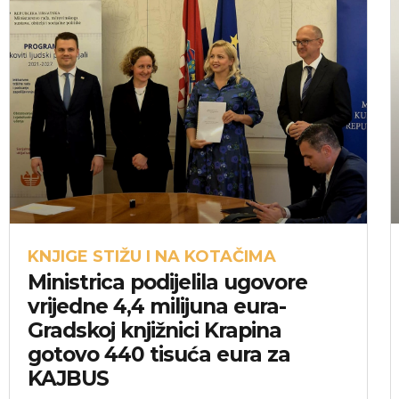
KNJIGE STIŽU I NA KOTAČIMA
Ministrica podijelila ugovore
vrijedne 4,4 milijuna eura-
Gradskoj knjižnici Krapina
gotovo 440 tisuća eura za
KAJBUS