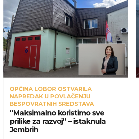
OPĆINA LOBOR OSTVARILA
NAPREDAK U POVLAČENJU
BESPOVRATNIH SREDSTAVA
“Maksimalno koristimo sve
prilike za razvoj” – istaknula
Jembrih