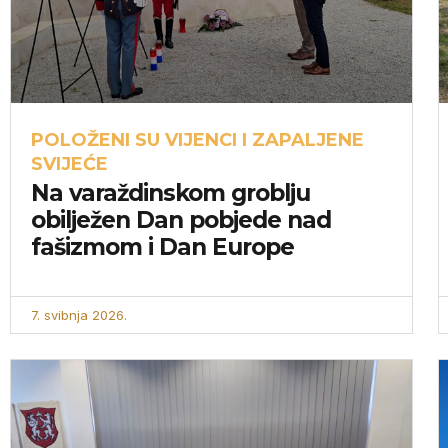
POLOŽENI SU VIJENCI I ZAPALJENE
SVIJEĆE
Na varaždinskom groblju
obilježen Dan pobjede nad
fašizmom i Dan Europe
7. svibnja 2026.