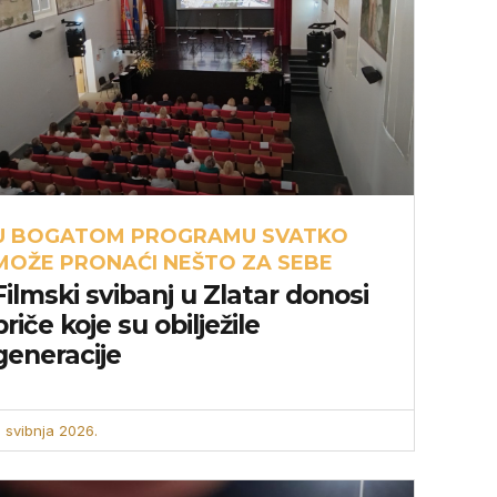
U BOGATOM PROGRAMU SVATKO
MOŽE PRONAĆI NEŠTO ZA SEBE
Filmski svibanj u Zlatar donosi
priče koje su obilježile
generacije
. svibnja 2026.