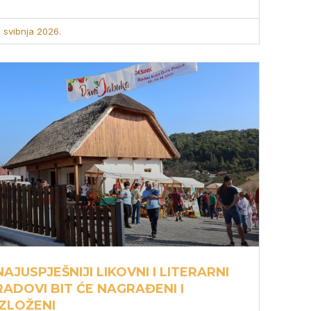
. svibnja 2026.
NAJUSPJEŠNIJI LIKOVNI I LITERARNI
RADOVI BIT ĆE NAGRAĐENI I
IZLOŽENI