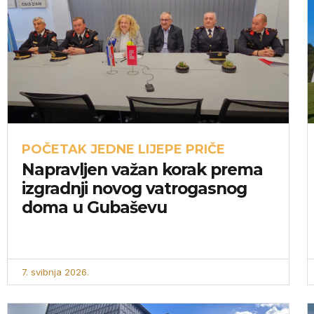
POČETAK JEDNE LIJEPE PRIČE
Napravljen važan korak prema
izgradnji novog vatrogasnog
doma u Gubaševu
7. svibnja 2026.