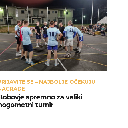
PRIJAVITE SE – NAJBOLJE OČEKUJU
NAGRADE
Bobovje spremno za veliki
nogometni turnir