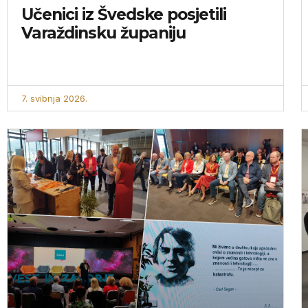
Učenici iz Švedske posjetili
Varaždinsku županiju
7. svibnja 2026.