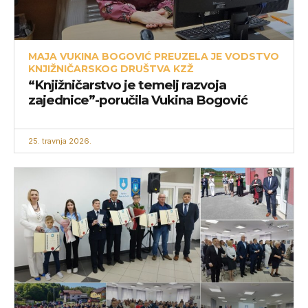
MAJA VUKINA BOGOVIĆ PREUZELA JE VODSTVO
KNJIŽNIČARSKOG DRUŠTVA KZŽ
“Knjižničarstvo je temelj razvoja
zajednice”-poručila Vukina Bogović
25. travnja 2026.