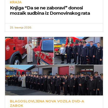
KRAJA
Knjiga “Da se ne zaboravi” donosi
mozaik sudbina iz Domovinskog rata
25. travnja 2026.
BLAGOSLOVLJENA NOVA VOZILA DVD-A
ZABOK