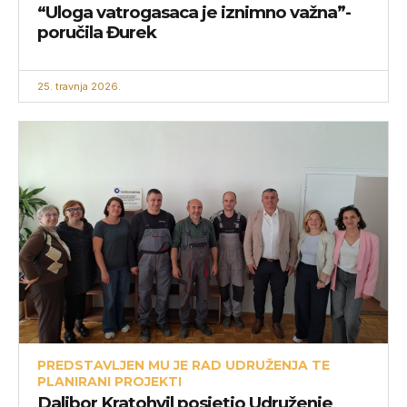
“Uloga vatrogasaca je iznimno važna”-
poručila Đurek
25. travnja 2026.
PREDSTAVLJEN MU JE RAD UDRUŽENJA TE
PLANIRANI PROJEKTI
Dalibor Kratohvil posjetio Udruženje