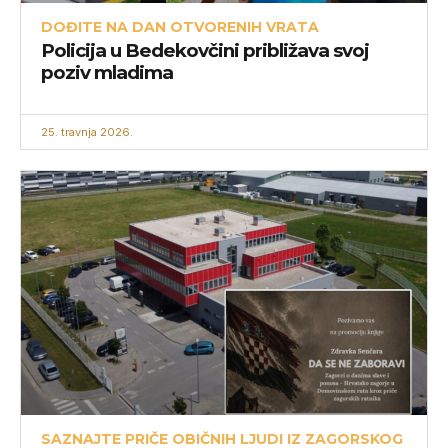
DOĐITE NA DAN OTVORENIH VRATA
Policija u Bedekovčini približava svoj
poziv mladima
25. travnja 2026.
SAZNAJTE PRIČE OBIČNIH LJUDI IZ ZAGORSKOG