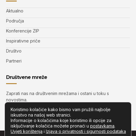
Aktualno
Područja
Konferencije ZIP
Inspirativne priče
Društvo
Partneri
Društvene mreže
Zaprati nas na društvenim mrežama i ostani u toku s
novostima.
Koristimo kolačiće kako bismo vam pružili najbolje
iskustvo na našoj web stranici.
Informacije o kolačićima koje koristimo ili opcije za
isključivanje kolačića možete pronaći u
postavkama
.
Uvjeti korištenja
i
Izjava o privatnosti i sigurnosti podataka