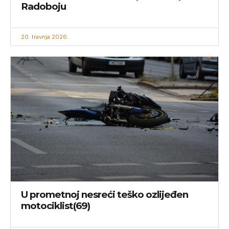
Radoboju
20. travnja 2026.
U prometnoj nesreći teško ozlijeđen
motociklist(69)