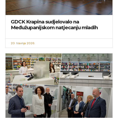
GDCK Krapina sudjelovalo na
Međužupanijskom natjecanju mladih
20. travnja 2026.