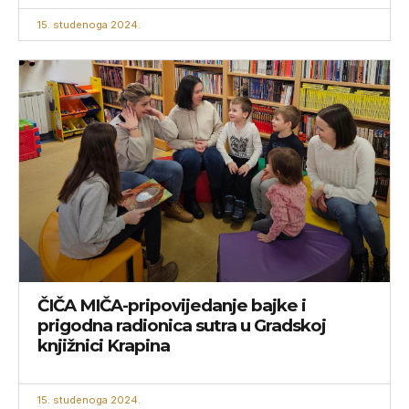
15. studenoga 2024.
ČIČA MIČA-pripovijedanje bajke i
prigodna radionica sutra u Gradskoj
knjižnici Krapina
15. studenoga 2024.