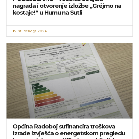
nagrada i otvorenje izložbe „Gréjmo na
kostaĵe!“ u Humu na Sutli
15. studenoga 2024.
Općina Radoboj sufinancira troškova
izrade izvješća o energetskom pregledu