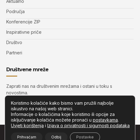
Aktualno
Područja
Konferencije ZIP
Inspirativne priče
Društvo
Partneri
Društvene mreže
Zaprati nas na društvenim mrežama i ostani u toku s
novostima.
Koristimo kolačiće kako bismo vam pružili najbolje
iskustvo na našoj web stranici.
Informacije o kolačićima koje koristimo ili opcije za
isključivanje kolačića možete pronaći u
postavkama
.
Uvjeti korištenja
i
Izjava o privatnosti i sigurnosti podataka
© Copyright –
Zip.com.hr
– Sva prava pridržana.
Prihvaćam
Odbij
Postavke