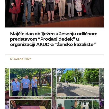
Majčin dan obilježen u Jesenju odličnom
predstavom “Prodani dedek” u
organizaciji AKUD-a “Žensko kazalište”
12. svibnja 2024.