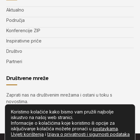
Aktualno
Područja
Konferencije ZIP
Inspirativne priče
Društvo
Partneri
Društvene mreže
Zaprati nas na društvenim mrežama i ostani u toku s
novostima.
Koristimo kolačiće kako bismo vam pružili najbolje
iskustvo na našoj web stranici.
Informacije o kolačićima koje koristimo ili opcije za
isključivanje kolačića možete pronaći u
postavkama
.
Uvjeti korištenja
i
Izjava o privatnosti i sigurnosti podataka