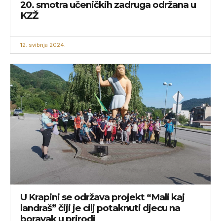
20. smotra učeničkih zadruga održana u
KZŽ
12. svibnja 2024.
U Krapini se održava projekt “Mali kaj
landraš” čiji je cilj potaknuti djecu na
boravak u prirodi