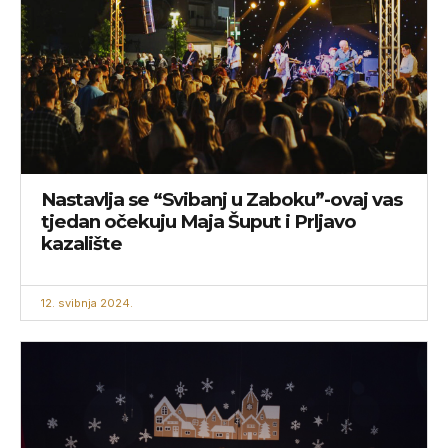
Nastavlja se “Svibanj u Zaboku”-ovaj vas
tjedan očekuju Maja Šuput i Prljavo
kazalište
12. svibnja 2024.