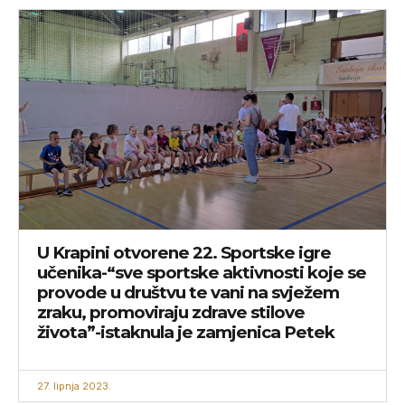
U Krapini otvorene 22. Sportske igre
učenika-“sve sportske aktivnosti koje se
provode u društvu te vani na svježem
zraku, promoviraju zdrave stilove
života”-istaknula je zamjenica Petek
27. lipnja 2023.