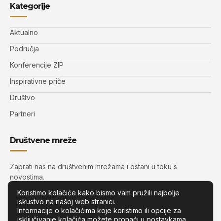
Kategorije
Aktualno
Područja
Konferencije ZIP
Inspirativne priče
Društvo
Partneri
Društvene mreže
Zaprati nas na društvenim mrežama i ostani u toku s
novostima.
Koristimo kolačiće kako bismo vam pružili najbolje
iskustvo na našoj web stranici.
Informacije o kolačićima koje koristimo ili opcije za
isključivanje kolačića možete pronaći u
postavkama
.