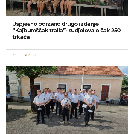
Uspješno održano drugo izdanje
“Kajbumščak traila”- sudjelovalo čak 250
trkača
24. lipnja 2023.